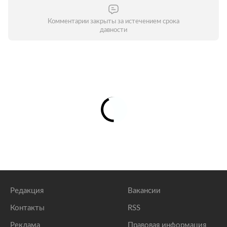
Комментарии закрыты за истечением срока
давности
Редакция
Вакансии
Контакты
RSS
Реклама
Правовая информация