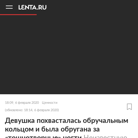
11
A
18:09, 6 февраля 2020
Ценности
(обновлено: 18:14, 6 февраля 2020)
Девушка похвасталась обручальным
кольцом и была обругана за
«тошнотворные» ногти
Неизвестную