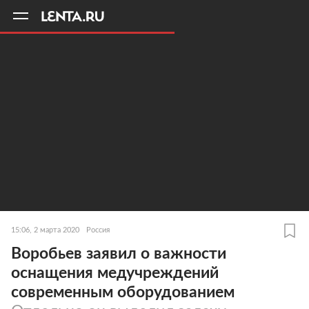
11
A
15:06, 2 марта 2020
Россия
Воробьев заявил о важности
оснащения медучреждений
современным оборудованием