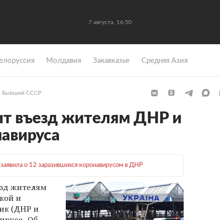
7 августа, 16:50
елоруссия
Молдавия
Закавказье
Средняя Азия
Бывший СССР
ит въезд жителям ДНР и
навируса
 заявила о 12 заразившихся коронавирусом в ДНР
езд жителям
кой и
ик (ДНР и
ируса. Об