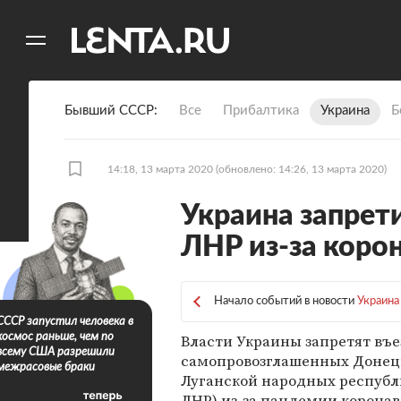
11
A
Бывший СССР
Все
Прибалтика
Украина
Б
14:18, 13 марта 2020
(обновлено: 14:26, 13 марта 2020)
Украина запрет
ЛНР из-за коро
Начало событий в новости
Украина
СССР запустил человека в
Власти Украины запретят въ
космос раньше, чем по
всему США разрешили
самопровозглашенных Донец
межрасовые браки
Луганской народных республ
ЛНР) из-за пандемии коронав