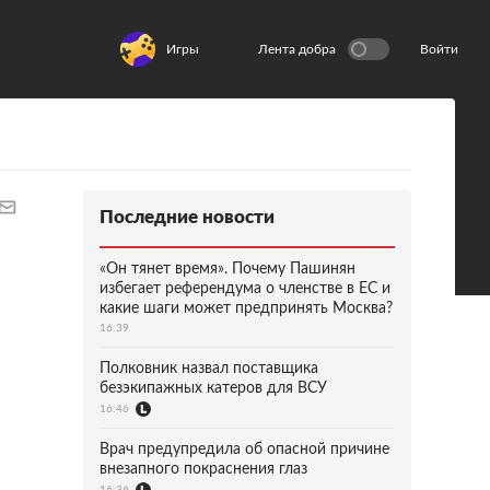
Игры
Лента добра
Войти
Последние новости
«Он тянет время». Почему Пашинян
избегает референдума о членстве в ЕС и
какие шаги может предпринять Москва?
16:39
Полковник назвал поставщика
безэкипажных катеров для ВСУ
16:46
Врач предупредила об опасной причине
внезапного покраснения глаз
16:36