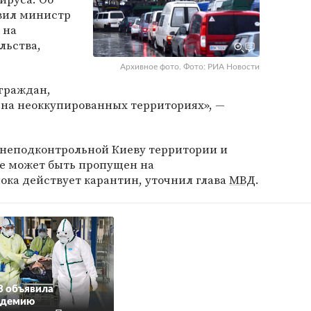
явил министр
на
льства,
Архивное фото. Фото: РИА Новости
граждан,
на неоккупированных территориях», —
 неподконтрольной Киеву территории и
не может быть пропущен на
ока действует карантин, уточнил глава
МВД
.
 объявила
ндемию