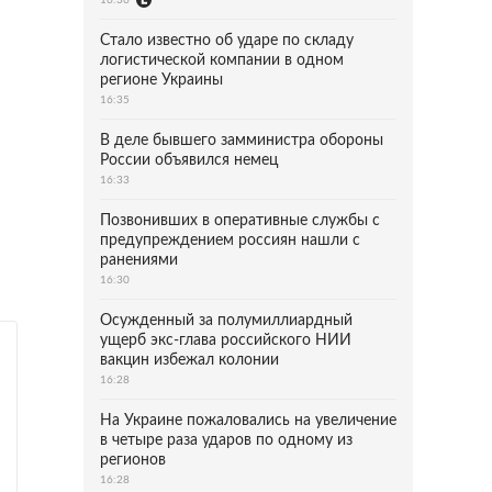
Стало известно об ударе по складу
логистической компании в одном
регионе Украины
16:35
В деле бывшего замминистра обороны
России объявился немец
16:33
Позвонивших в оперативные службы с
предупреждением россиян нашли с
ранениями
16:30
Осужденный за полумиллиардный
ущерб экс-глава российского НИИ
вакцин избежал колонии
16:28
На Украине пожаловались на увеличение
в четыре раза ударов по одному из
регионов
16:28