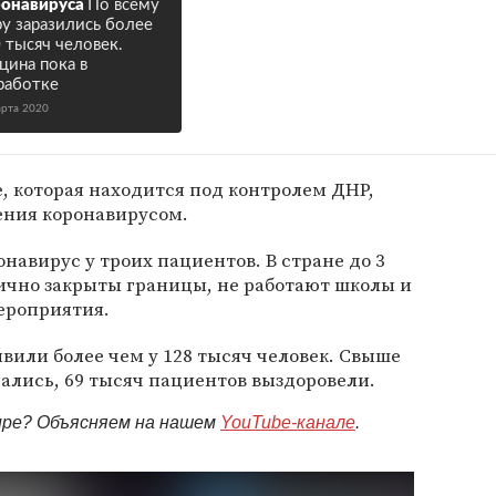
онавируса
По всему
у заразились более
 тысяч человек.
цина пока в
работке
арта 2020
е, которая находится под контролем ДНР,
ения коронавирусом.
навирус у троих пациентов. В стране до 3
ично закрыты границы, не работают школы и
ероприятия.
явили более чем у 128 тысяч человек. Свыше
чались, 69 тысяч пациентов выздоровели.
мире? Объясняем на нашем
YouTube-канале
.