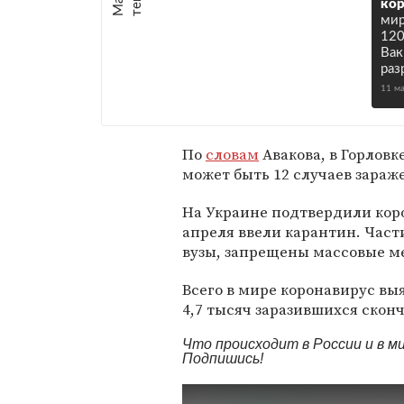
кор
мир
120
Вак
раз
11 м
По
словам
Авакова, в Горловк
может быть 12 случаев зараж
На Украине подтвердили коро
апреля ввели карантин. Част
вузы, запрещены массовые м
Всего в мире коронавирус вы
4,7 тысяч заразившихся скон
Что происходит в России и в 
Подпишись!