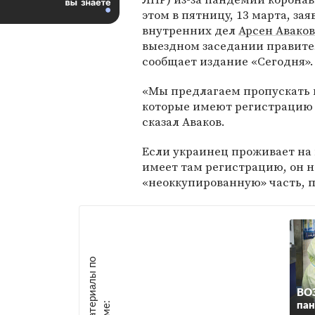
этом в пятницу, 13 марта, за
внутренних дел
Арсен Аваков
выездном заседании правите
сообщает издание «Сегодня».
«Мы предлагаем пропускать 
которые имеют регистрацию 
сказал Аваков.
Если украинец проживает на
имеет там регистрацию, он 
«неоккупированную» часть, п
М
а
т
р
и
а
л
ы
п
о
т
е
м
е
ВОЗ
е
:
па