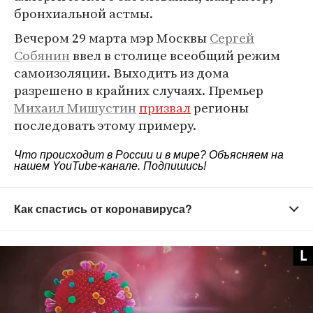
бронхиальной астмы.
Вечером 29 марта мэр Москвы
Сергей
Собянин
ввел в столице всеобщий режим
самоизоляции. Выходить из дома
разрешено в крайних случаях. Премьер
Михаил Мишустин
призвал
регионы
последовать этому примеру.
Что происходит в России и в мире? Объясняем на
нашем
YouTube-канале
. Подпишись!
Как спастись от коронавируса?
Старайтесь не выходить из дома без
необходимости
Зачем это нужно?
Вирус распространяется в