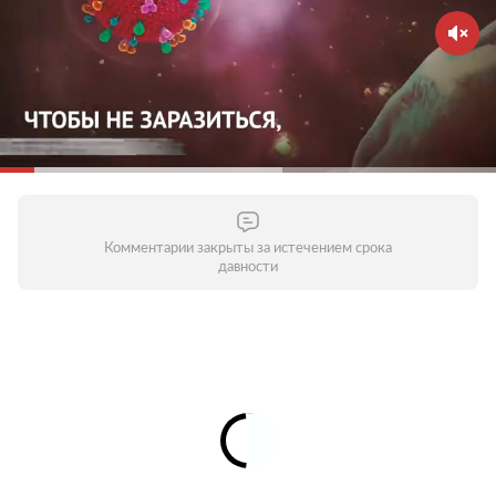
общественных местах — старайтесь их избегать.
Домашний режим особенно важно соблюдать
людям старше 65 лет и тем, кто страдает
хроническими заболеваниями. Молодым стоит
воздержаться от личного общения с родителями,
бабушками и дедушками и пожилыми людьми
вообще. Старайтесь поддерживать контакты по
телефону или через интернет — это поможет
уберечь пожилых людей от опасности заражения.
Комментарии закрыты за истечением срока
давности
Соблюдайте дистанцию в общественных местах
Зачем это нужно?
Кашляя или чихая, человек с
респираторной инфекцией, такой как COVID-19,
распространяет вокруг себя мельчайшие капли,
содержащие вирус. Если вы находитесь слишком
близко, то можете заразиться вирусом при
вдыхании воздуха. Держитесь от людей на
расстоянии как минимум один метр, особенно если