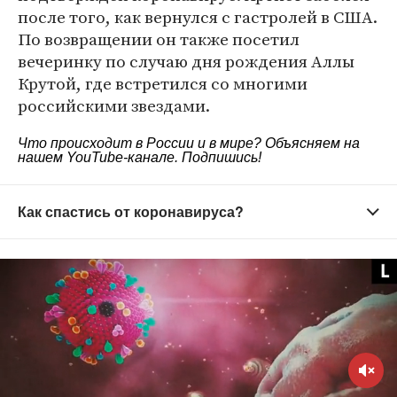
после того, как вернулся с гастролей в США.
По возвращении он также посетил
вечеринку по случаю дня рождения Аллы
Крутой, где встретился со многими
российскими звездами.
Что происходит в России и в мире? Объясняем на
нашем
YouTube-канале
. Подпишись!
Как спастись от коронавируса?
Старайтесь не выходить из дома без
необходимости
Зачем это нужно?
Вирус распространяется в
общественных местах — старайтесь их избегать.
Домашний режим особенно важно соблюдать