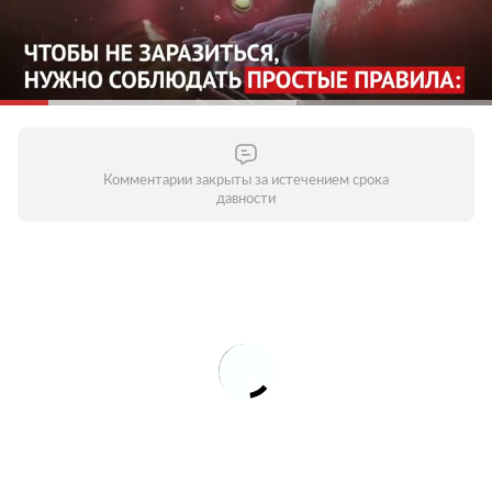
людям старше 65 лет и тем, кто страдает
хроническими заболеваниями. Молодым стоит
воздержаться от личного общения с родителями,
бабушками и дедушками и пожилыми людьми
вообще. Старайтесь поддерживать контакты по
телефону или через интернет — это поможет
уберечь пожилых людей от опасности заражения.
Комментарии закрыты за истечением срока
давности
Соблюдайте дистанцию в общественных местах
Зачем это нужно?
Кашляя или чихая, человек с
респираторной инфекцией, такой как COVID-19,
распространяет вокруг себя мельчайшие капли,
содержащие вирус. Если вы находитесь слишком
близко, то можете заразиться вирусом при
вдыхании воздуха. Держитесь от людей на
расстоянии как минимум один метр, особенно если
у кого-то из них кашель, насморк или повышенная
температура.