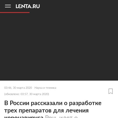
11
A
03:46, 30 марта 2020
Наука и техника
(обновлено: 03:57, 30 марта 2020)
В России рассказали о разработке
трех препаратов для лечения
коронавируса
Речь идет о