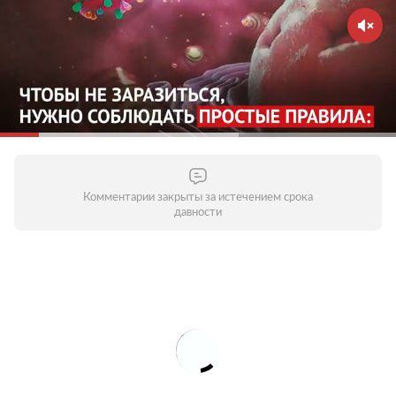
общественных местах — старайтесь их избегать.
Домашний режим особенно важно соблюдать
людям старше 65 лет и тем, кто страдает
хроническими заболеваниями. Молодым стоит
воздержаться от личного общения с родителями,
бабушками и дедушками и пожилыми людьми
вообще. Старайтесь поддерживать контакты по
телефону или через интернет — это поможет
уберечь пожилых людей от опасности заражения.
Комментарии закрыты за истечением срока
давности
Соблюдайте дистанцию в общественных местах
Зачем это нужно?
Кашляя или чихая, человек с
респираторной инфекцией, такой как COVID-19,
распространяет вокруг себя мельчайшие капли,
содержащие вирус. Если вы находитесь слишком
близко, то можете заразиться вирусом при
вдыхании воздуха. Держитесь от людей на
расстоянии как минимум один метр, особенно если