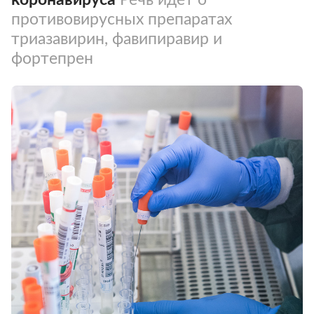
противовирусных препаратах
триазавирин, фавипиравир и
фортепрен