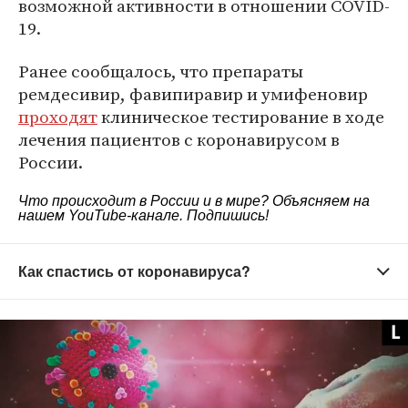
возможной активности в отношении COVID-
19.
Ранее сообщалось, что препараты
ремдесивир, фавипиравир и умифеновир
проходят
клиническое тестирование в ходе
лечения пациентов с коронавирусом в
России.
Что происходит в России и в мире? Объясняем на
нашем
YouTube-канале
. Подпишись!
Как спастись от коронавируса?
Старайтесь не выходить из дома без
необходимости
Зачем это нужно?
Вирус распространяется в