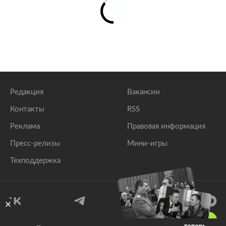
Редакция
Вакансии
Контакты
RSS
Реклама
Правовая информация
Пресс-релизы
Мини-игры
Техподдержка
18
+