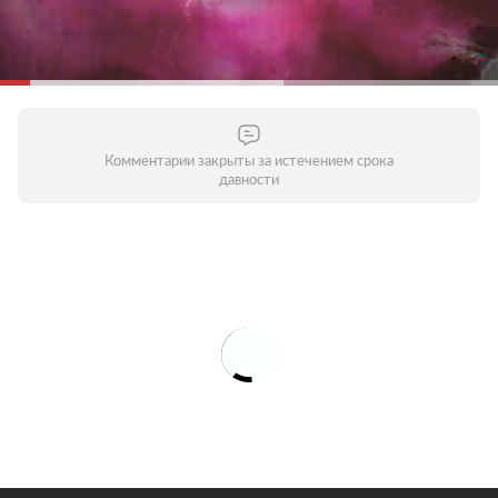
хроническими заболеваниями. Молодым стоит
воздержаться от личного общения с родителями,
бабушками и дедушками и пожилыми людьми
вообще. Старайтесь поддерживать контакты по
телефону или через интернет — это поможет
уберечь пожилых людей от опасности заражения.
Комментарии закрыты за истечением срока
давности
Соблюдайте дистанцию в общественных местах
Зачем это нужно?
Кашляя или чихая, человек с
респираторной инфекцией, такой как COVID-19,
распространяет вокруг себя мельчайшие капли,
содержащие вирус. Если вы находитесь слишком
близко, то можете заразиться вирусом при
вдыхании воздуха. Держитесь от людей на
расстоянии как минимум один метр, особенно если
у кого-то из них кашель, насморк или повышенная
температура.