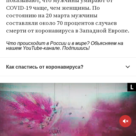
показывают, что мужчины умирают от
COVID-19 чаще, чем женщины. По
состоянию на 20 марта мужчины
составляли около 70 процентов случаев
смерти от коронавируса в Западной Европе.
Что происходит в России и в мире? Объясняем на
нашем
YouTube-канале
. Подпишись!
Как спастись от коронавируса?
Старайтесь не выходить из дома без
необходимости
Зачем это нужно?
Вирус распространяется в
общественных местах — старайтесь их избегать.
Домашний режим особенно важно соблюдать
людям старше 65 лет и тем, кто страдает