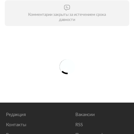
Комментарии закрыты за истечением срока
давности
Редакция
Вакансии
Контакты
RSS