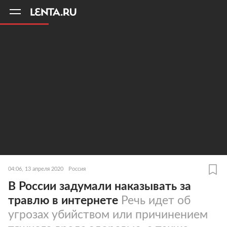
11
A
04:06, 13 апреля 2020
Россия
В России задумали наказывать за
травлю в интернете
Речь идет об
угрозах убийством или причинением