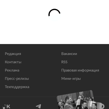
Редакция
Вакансии
Контакты
RSS
Реклама
Правовая информация
Пресс-релизы
Мини-игры
Техподдержка