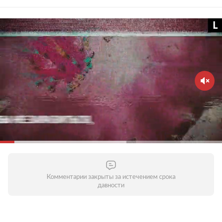
Старайтесь не выходить из дома без
необходимости
Зачем это нужно?
Вирус распространяется в
общественных местах — старайтесь их избегать.
Домашний режим особенно важно соблюдать
людям старше 65 лет и тем, кто страдает
хроническими заболеваниями. Молодым стоит
воздержаться от личного общения с родителями,
бабушками и дедушками и пожилыми людьми
вообще. Старайтесь поддерживать контакты по
телефону или через интернет — это поможет
уберечь пожилых людей от опасности заражения.
Комментарии закрыты за истечением срока
давности
Соблюдайте дистанцию в общественных местах
Зачем это нужно?
Кашляя или чихая, человек с
респираторной инфекцией, такой как COVID-19,