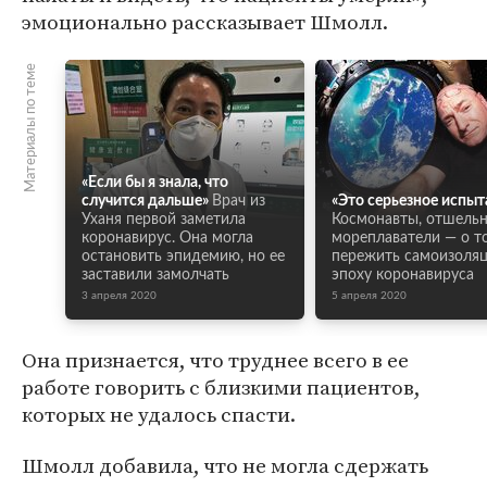
эмоционально рассказывает Шмолл.
Материалы по теме
«Если бы я знала, что
случится дальше»
Врач из
«Это серьезное испыт
Уханя первой заметила
Космонавты, отшельн
коронавирус. Она могла
мореплаватели — о то
остановить эпидемию, но ее
пережить самоизоля
заставили замолчать
эпоху коронавируса
3 апреля 2020
5 апреля 2020
Она признается, что труднее всего в ее
работе говорить с близкими пациентов,
которых не удалось спасти.
Шмолл добавила, что не могла сдержать