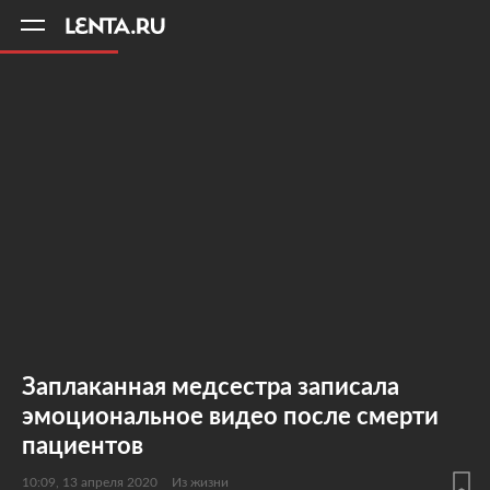
11
A
Заплаканная медсестра записала
эмоциональное видео после смерти
пациентов
10:09, 13 апреля 2020
Из жизни