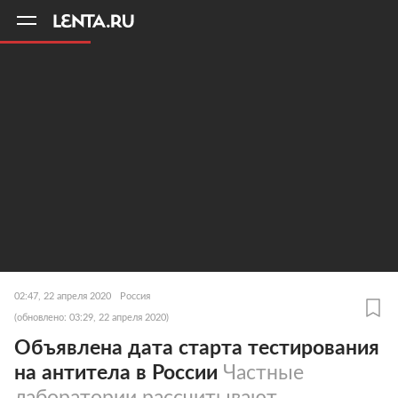
11
A
02:47, 22 апреля 2020
Россия
(обновлено: 03:29, 22 апреля 2020)
Объявлена дата старта тестирования
на антитела в России
Частные
лаборатории рассчитывают