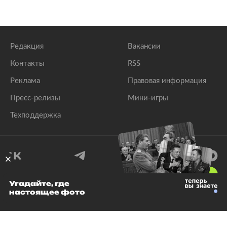
Редакция
Вакансии
Контакты
RSS
Реклама
Правовая информация
Пресс-релизы
Мини-игры
Техподдержка
18
+
Угадайте, где
настоящее фото
© 1999–2026 Все права защищены.
ООО «Лента.Ру»
Лента добра