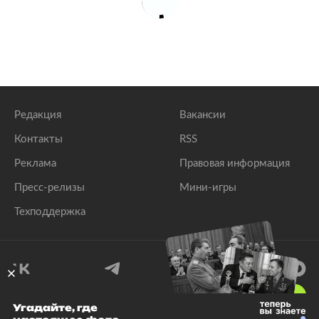
Редакция
Вакансии
Контакты
RSS
Реклама
Правовая информация
Пресс-релизы
Мини-игры
Техподдержка
18
+
Угадайте, где
© 1999–2026 Все права защищены.