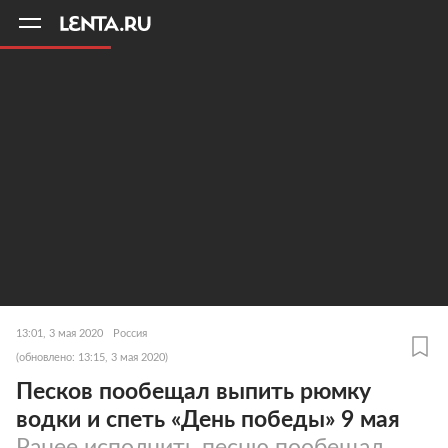
11
A
13:01, 3 мая 2020
Россия
(обновлено: 13:15, 3 мая 2020)
Песков пообещал выпить рюмку
водки и спеть «День победы» 9 мая
Ранее исполнить песню пообещал