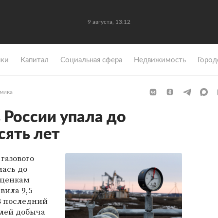
9 августа, 13:12
ки
Капитал
Социальная сфера
Недвижимость
Город
мика
 России упала до
сять лет
газового
лась до
оценкам
авила 9,5
В последний
елей добыча