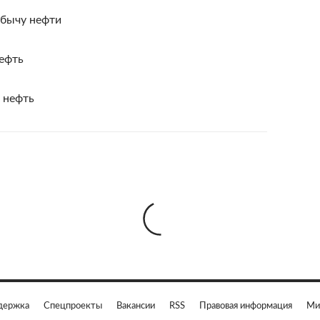
обычу нефти
ефть
 нефть
держка
Спецпроекты
Вакансии
RSS
Правовая информация
Ми