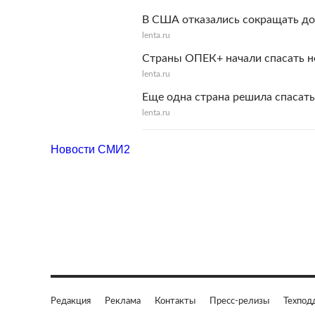
В США отказались сокращать д
lenta.ru
Страны ОПЕК+ начали спасать н
lenta.ru
Еще одна страна решила спасать
lenta.ru
Новости СМИ2
Редакция
Реклама
Контакты
Пресс-релизы
Техпод