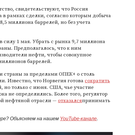
тство, свидетельствуют, что Россия
а в рамках сделки, согласно которым добыча
8,5 миллиона баррелей, но без учета
 силу 1 мая. Убрать с рынка 9,7 миллиона
раны. Предполагалось, что к ним
изводители нефти, чтобы совокупное
миллионов баррелей.
и страны за пределами ОПЕК+ о столь
и. Известно, что Норвегия готова
сократить
, но только с июня. США, чье участие
ка не определились. Более того, регулятор
ой нефтяной отрасли —
отказался
принимать
мире? Объясняем на нашем
YouTube-канале
.