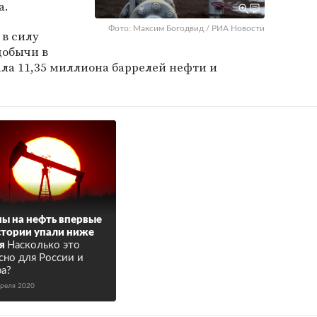
а.
Фото: Максим Богодвид / РИА Новости
 в силу
добычи в
ла 11,35 миллиона баррелей нефти и
ы на нефть впервые
стории упали ниже
я
Насколько это
сно для России и
а?
преля 2020