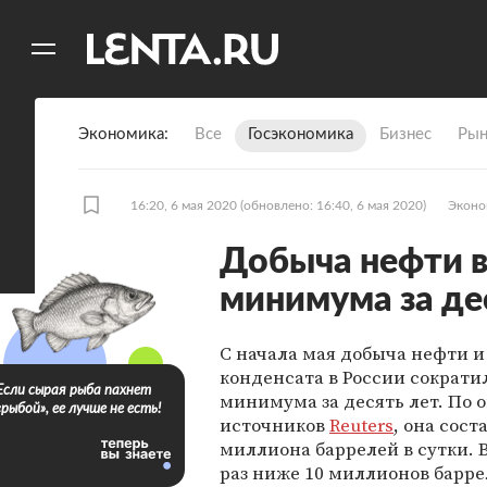
11
A
Экономика
Все
Госэкономика
Бизнес
Рын
16:20, 6 мая 2020
(обновлено: 16:40, 6 мая 2020)
Эконо
Добыча нефти в
минимума за де
С начала мая добыча нефти и 
конденсата в России сократи
Если сырая рыба пахнет
минимума за десять лет. По 
«рыбой», ее лучше не есть!
источников
Reuters
, она сост
миллиона баррелей в сутки. 
раз ниже 10 миллионов барр