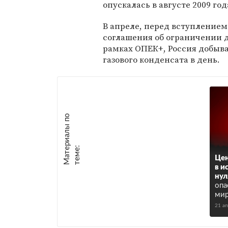
опускалась в августе 2009 год
В апреле, перед вступлением
соглашения об ограничении 
рамках ОПЕК+, Россия добыва
газового конденсата в день.
М
а
т
р
и
а
л
ы
п
о
т
е
м
е
е
:
Цен
в и
нул
опа
мир
21 а