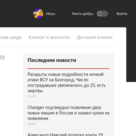
Игры
Лента добра
Войти
ская среда
Климат и экология
Деловой климат
Последние новости
Раскрыты новые подробности ночной
атаки ВСУ на Белгород. Число
пострадавших увеличилось до 25, есть
жертвы
11:39
Changan подтвердил появление двух
новых машин в России и назвал сроки их
появления
13:07
Александр Невский потерял почти 19