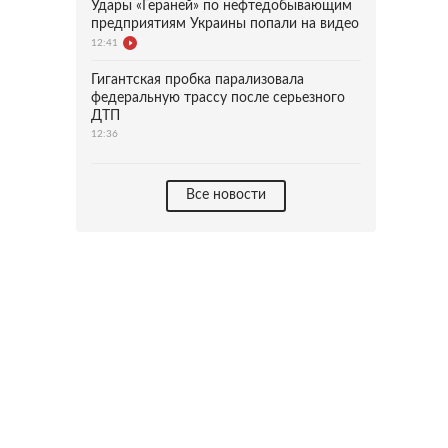
Удары «Гераней» по нефтедобывающим
предприятиям Украины попали на видео
12:41
Гигантская пробка парализовала
федеральную трассу после серьезного
ДТП
12:36
Все новости