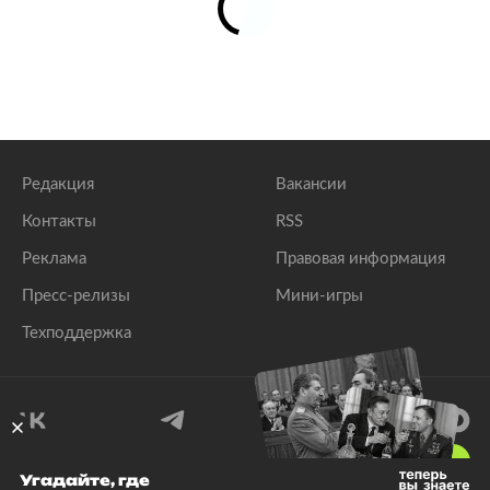
Редакция
Вакансии
Контакты
RSS
Реклама
Правовая информация
Пресс-релизы
Мини-игры
Техподдержка
18
+
Угадайте, где