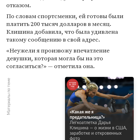
отказом.
По словам спортсменки, ей готовы были
платить 200 тысяч долларов в месяц.
Клишина добавила, что была удивлена
такому сообщению в свой адрес.
«Неужели я произвожу впечатление
девушки, которая могла бы на это
согласиться?» — отметила она.
Материалы по теме
«Какая же я
предательница?»
Легкоатлетка Дарья
Клишина — о жизни в США,
заработке и откровенных
фото