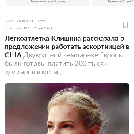
Монреаль — парный разряд
Германия — Вторая Б
19:09, 12 мая 2020
Спорт
(обновлено: 19:18, 12 мая 2020)
Легкоатлетка Клишина рассказала о
предложении работать эскортницей в
США
Двукратной чемпионке Европы
были готовы платить 200 тысяч
долларов в месяц