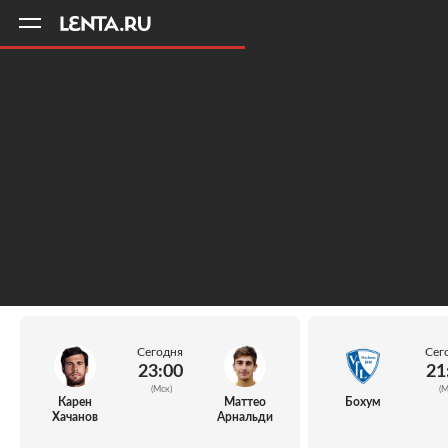
11
A
Сегодня
Сег
23:00
21
(Мск)
(М
Карен
Маттео
Бохум
Хачанов
Арнальди