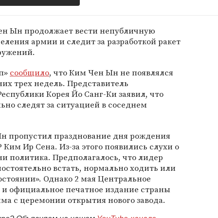
Чен Ын продолжает вести непубличную
еления армии и следит за разработкой ракет
ружений.
ап»
сообщило
, что Ким Чен Ын не появлялся
них трех недель. Представитель
спублики Корея Йо Санг-Ки заявил, что
ьно следят за ситуацией в соседнем
Ын пропустил празднование дня рождения
 Ким Ир Сена. Из-за этого появились слухи о
и политика. Предполагалось, что лидер
остоятельно встать, нормально ходить или
остоянии». Однако 2 мая Центральное
и и официальное печатное издание страны
ма с церемонии открытия нового завода.