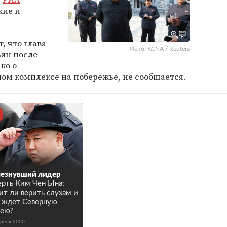
кие и
 что глава
Фото: KCNA / Reuters
ьян после
ко о
ом комплексе на побережье, не сообщается.
езнувший лидер
рть Ким Чен Ына:
ит ли верить слухам и
 ждет Северную
рею?
преля 2020