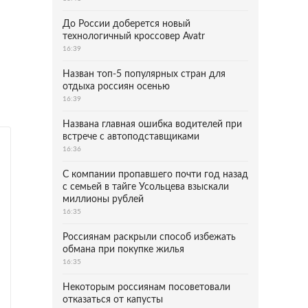
До России доберется новый
технологичный кроссовер Avatr
16:39
Назван топ-5 популярных стран для
отдыха россиян осенью
16:39
Названа главная ошибка водителей при
встрече с автоподставщиками
16:36
С компании пропавшего почти год назад
с семьей в тайге Усольцева взыскали
миллионы рублей
16:35
Россиянам раскрыли способ избежать
обмана при покупке жилья
16:35
Некоторым россиянам посоветовали
отказаться от капусты