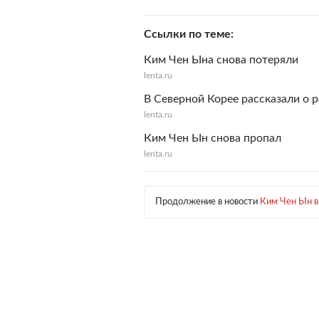
Ссылки по теме
Ким Чен Ына снова потеряли
lenta.ru
В Северной Корее рассказали о 
lenta.ru
Ким Чен Ын снова пропал
lenta.ru
Продолжение в новости
Ким Чен Ын в