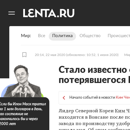
11
A
Мир
Все
Политика
Общество
Происшест
20:14, 22 мая 2020
(обновлено: 10:52, 1 июня 2020)
Ми
Стало известно
потерявшегося
Начало событий в новости
Ким Чен
Если бы Илон Маск тратил
Лидер Северной Кореи
Ким Ч
по 1 млн долларов в день,
его состояние не
находится в Вонсане после 
закончилось бы и через
завода по производству удоб
2000 лет
начале мая. Об этом сообщае