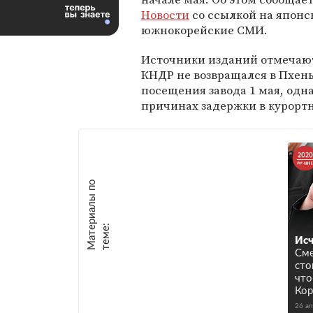
Новости
со ссылкой на японс
южнокорейские СМИ.
Источники изданий отмечают,
КНДР не возвращался в Пхен
посещения завода 1 мая, одна
причинах задержки в курортн
М
а
т
р
и
а
л
ы
п
о
т
е
м
е
е
:
Исч
Сме
сто
что
Ко
26 а