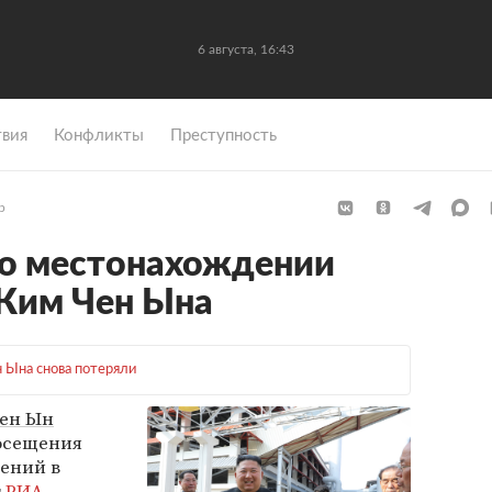
6 августа, 16:43
вия
Конфликты
Преступность
р
 о местонахождении
 Ким Чен Ына
 Ына снова потеряли
ен Ын
посещения
рений в
т
РИА