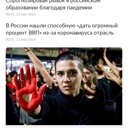
Спрогнозирован рывок в российском
образовании благодаря пандемии
Мир
Бывший СССР
00:01, 22 мая 2020
Экономика
Силовые структуры
В России нашли способную «дать огромный
процент ВВП» из-за коронавируса отрасль
Наука и техника
Спорт
00:01, 22 мая 2020
Культура
Интернет и СМИ
Ценности
Путешествия
Из жизни
Среда обитания
Забота о себе
Авто