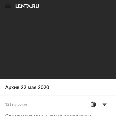
11
A
Архив 22 мая 2020
321 материал
Все рубрики
Россия