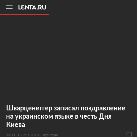
11
A
Шварценеггер записал поздравление
на украинском языке в честь Дня
Киева
14:11, 1 июня 2020
Культура