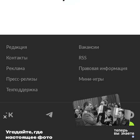
Редакция
Вакансии
Контакты
RSS
Реклама
Правовая информация
Пресс-релизы
Мини-игры
Техподдержка
18
+
Угадайте, где
настоящее фото
© 1999–2026 Все права защищены.