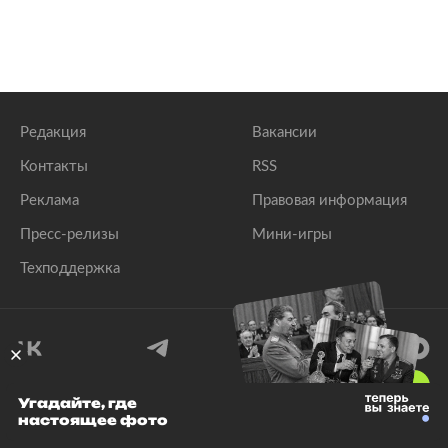
Редакция
Вакансии
Контакты
RSS
Реклама
Правовая информация
Пресс-релизы
Мини-игры
Техподдержка
18
+
Угадайте, где
настоящее фото
© 1999–2026 Все права защищены.
ООО «Лента.Ру»