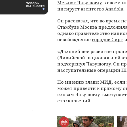
Мевлют Чавушоглу
в своем и
цитирует агентство Anadolu.
Он рассказал, что во время п
Стамбуле
Москва
предложила 
однако правительство национ
освобождение
городов Сирт
и
«Дальнейшее развитие проце
(Ливийской национальной а
подчеркнул Чавушоглу. Он пр
наступательные операции П
По мнению главы МИД, если в
может привести к прямому с
словам Чавушоглу, выступает
столкновений.