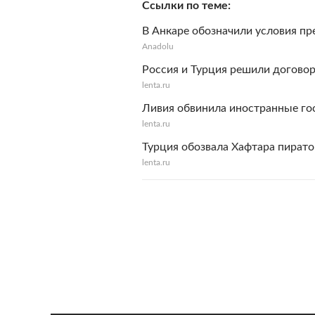
Ссылки по теме
В Анкаре обозначили условия пр
Anadolu
Россия и Турция решили договор
lenta.ru
Ливия обвинила иностранные гос
lenta.ru
Турция обозвала Хафтара пират
lenta.ru