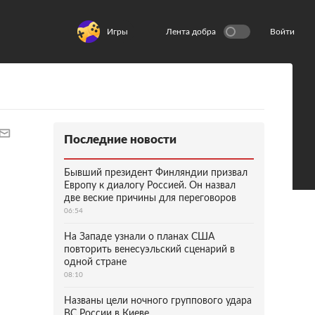
Игры
Лента добра
Войти
Последние новости
Бывший президент Финляндии призвал
Европу к диалогу Россией. Он назвал
две веские причины для переговоров
06:54
На Западе узнали о планах США
повторить венесуэльский сценарий в
одной стране
08:10
Названы цели ночного группового удара
ВС России в Киеве