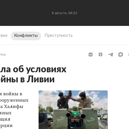
8 августа, 08:22
вия
Конфликты
Преступность
Мир
ала об условиях
йны в Ливии
я войны в
вооруженных
а Халифы
ажных
бщил
урции