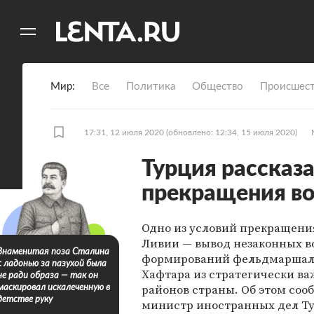
11
A
Мир
Все
Политика
Общество
Происшест
17:31, 12 июля 2020
(обновлено: 12:34, 15 июля 2020)
Турция рассказ
прекращения во
Одно из условий прекращени
Ливии — вывод незаконных 
Знаменитая поза Сталина
формирований фельдмаршал
с ладонью за пазухой была
Хафтара из стратегически в
не ради образа — так он
районов страны. Об этом соо
маскировал искалеченную в
детстве руку
министр иностранных дел Т