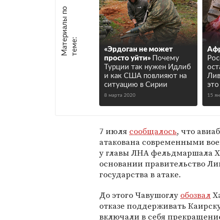
М
а
т
р
и
а
л
ы
п
о
т
е
м
е
е
:
«Эрдоган не может
Афр
просто уйти»
Почему
Рос
Турции так нужен Идлиб
ост
и как США повлияют на
Лив
ситуацию в Сирии
это
8 марта 2020
15 я
7 июля
сообщалось
, что авиа
атакована современными вое
у главы ЛНА фельдмаршала Х
основании правительство Ли
государства в атаке.
До этого Чавушоглу
обозвал
Ха
отказе поддерживать Каирск
включали в себя прекращение