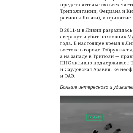
представительство всех част
Триполитании, Феццана и Ки
регионы Ливии), и принятие
В 2011-м в Ливии разразилась
свергнут и убит полковник
М
года. В настоящее время в Л
востоке в
городе Тобрук
засед
а на западе в Триполи — пра
ПНС активно поддерживает Т
и Саудовская Аравия. Ее не
и ОАЭ.
Больше интересного и удивит