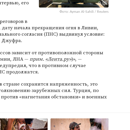
нтервью, его
Фото: Ayman Al-Sahili / Reuters
ереговоров в
дату начала прекращения огня в Ливии,
ального согласия (ПНС) выдвинул условие:
 Джуфра.
ссов зависит от противоположной стороны
рмии, ЛНА —
прим.
«Лента.ру»
)», —
едупредил, что в противном случае
НС продолжатся.
 стране сохранится напряженность, это
толкновению зарубежных сил. Турция, по
 против «нагнетания обстановки» и военных