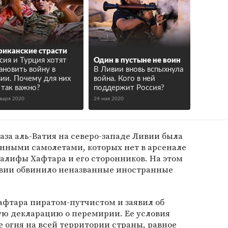
иканские страсти
сия и Турция хотят
Один в пустыне не воин
ановить войну в
В Ливии вновь вспыхнула
ии. Почему для них
война. Кого в ней
 так важно?
поддержит Россия?
нваря 2020
24 мая 2020
база аль-Ватия на северо-западе Ливии была
нными самолетами, которых нет в арсенале
алифы Хафтара и его сторонников. На этом
вии обвинило неназванные иностранные
фтара пиратом-путчистом и заявил об
ую декларацию о перемирии. Ее условия
 огня на всей территории страны, равное