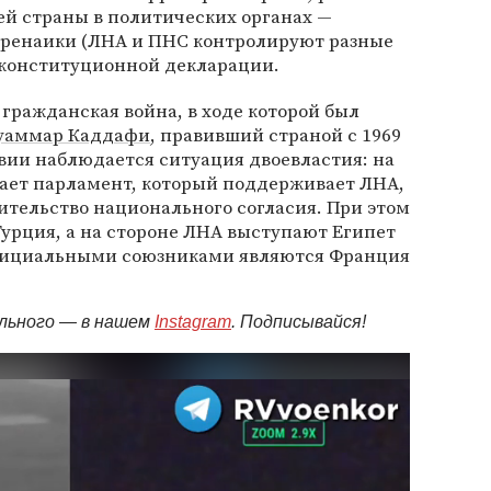
ей страны в политических органах —
ренаики (ЛНА и ПНС контролируют разные
 конституционной декларации.
 гражданская война, в ходе которой был
уаммар Каддафи
, правивший страной с 1969
ивии наблюдается ситуация двоевластия: на
ает парламент, который поддерживает ЛНА,
вительство национального согласия. При этом
урция, а на стороне ЛНА выступают Египет
официальными союзниками являются Франция
ельного — в нашем
Instagram
. Подписывайся!