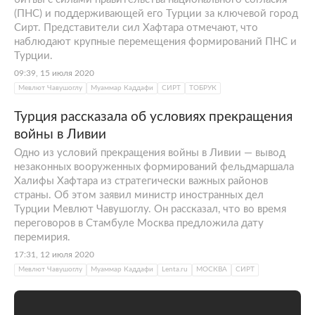
(ПНС) и поддерживающей его Турции за ключевой город
Сирт. Представители сил Хафтара отмечают, что
наблюдают крупные перемещения формирований ПНС и
Турции.
09:39, 15 июля 2020
Мевлют Чавушоглу
Муаммар Каддафи
СИРТ
ТОБРУК
Турция рассказала об условиях прекращения
войны в Ливии
Одно из условий прекращения войны в Ливии — вывод
незаконных вооруженных формирований фельдмаршала
Халифы Хафтара из стратегически важных районов
страны. Об этом заявил министр иностранных дел
Турции Мевлют Чавушоглу. Он рассказал, что во время
переговоров в Стамбуле Москва предложила дату
перемирия.
17:31, 12 июля 2020
Мевлют Чавушоглу
Муаммар Каддафи
Lenta.ru
МОСКВА
СИРТ