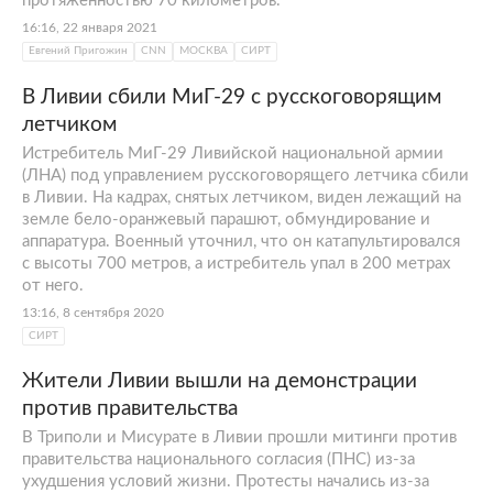
протяженностью 70 километров.
16:16, 22 января 2021
Евгений Пригожин
CNN
МОСКВА
СИРТ
В Ливии сбили МиГ-29 с русскоговорящим
летчиком
Истребитель МиГ-29 Ливийской национальной армии
(ЛНА) под управлением русскоговорящего летчика сбили
в Ливии. На кадрах, снятых летчиком, виден лежащий на
земле бело-оранжевый парашют, обмундирование и
аппаратура. Военный уточнил, что он катапультировался
с высоты 700 метров, а истребитель упал в 200 метрах
от него.
13:16, 8 сентября 2020
СИРТ
Жители Ливии вышли на демонстрации
против правительства
В Триполи и Мисурате в Ливии прошли митинги против
правительства национального согласия (ПНС) из-за
ухудшения условий жизни. Протесты начались из-за