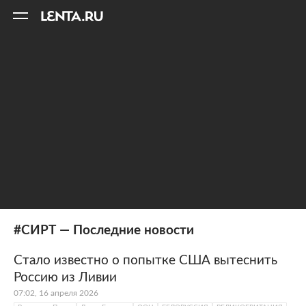
11
A
#СИРТ — Последние новости
Стало известно о попытке США вытеснить
Россию из Ливии
07:02, 16 апреля 2026