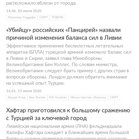
расположило вблизи от города.
14:46, 20 июля 2020
Муаммар Каддафи
СИРТ
ТОБРУК
«Убийцу» российских «Панцирей» назвали
причиной изменения баланса сил в Ливии
Эффективное применение беспилотных летательных
аппаратов (БПЛА) турецкой армией изменило баланс сил
в Ливии и Сирии, заявил глава Минобороны
Великобритании Бен Уоллес. По словам министра,
Великобритании следует брать пример с других стран в
вопросах обороны. Лондон должен обратить внимание
на успешный опыт Турции.
16:41, 15 июля 2020
Башар Асад
Бен Уоллес
ИА Anadolu
Министерство обороны
СИРТ
Хафтар приготовился к большому сражению
с Турцией за ключевой город
Ливийская национальная армия (ЛНА) фельдмаршала
Халифы Хафтара ожидает в ближайшее время большой
битвы с силами правительства национального согласия