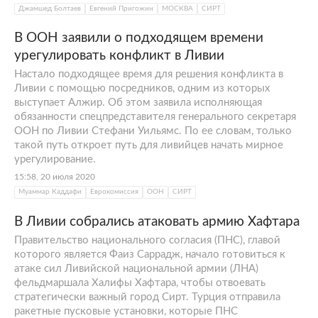
Джамшед Болтаев
Евгений Пригожин
МОСКВА
СИРТ
В ООН заявили о подходящем времени
урегулировать конфликт в Ливии
Настало подходящее время для решения конфликта в
Ливии с помощью посредников, одним из которых
выступает Алжир. Об этом заявила исполняющая
обязанности спецпредставителя генерального секретаря
ООН по Ливии Стефани Уильямс. По ее словам, только
такой путь откроет путь для ливийцев начать мирное
урегулирование.
15:58, 20 июля 2020
Муаммар Каддафи
Еврокомиссия
ООН
СИРТ
В Ливии собрались атаковать армию Хафтара
Правительство национального согласия (ПНС), главой
которого является Фаиз Саррадж, начало готовиться к
атаке сил Ливийской национальной армии (ЛНА)
фельдмаршала Халифы Хафтара, чтобы отвоевать
стратегически важный город Сирт. Турция отправила
ракетные пусковые установки, которые ПНС