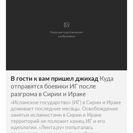
В гости к вам пришел джихад
Куда
отправятся боевики ИГ после
разгрома в Сирии и Ираке
«Исламское государство» (ИГ) в Сирии и Ираке
доживает последние месяцы. Освобождение
занятых исламистами в Сирии и Ираке
территорий не положит конец ИГ и его
идеологии. «Лента.ру» попыталась