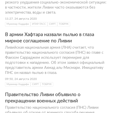
резкого ухудшения социально-экономической ситуации:
в частности, жители Ливии часто оказываются без
электричества, воды и света.
11:27, 24 августа 2020
Муаммар Каддафи
ИТАР-ТАСС
СИРТ
ТОБРУК
В армии Хафтара назвали пылью в глаза
мирное соглашение по Ливии
Ливийская национальная армия (ЛНА) считает, что
правительство национального согласия (ПНС) во главе с
Фаизом Сарраджем использует перемирие для
подготовки к нападению. Об этом заявил официальный
представитель армии Ахмад аль-Мисмари. Инициативу
ПНС он назвал пылью в глаза.
09:50, 24 августа 2020
Муаммар Каддафи
СИРТ
ТОБРУК
Правительство Ливии объявило о
прекращении военных действий
Правительство национального согласия (ПНС) Ливии
объявило об отказе от военного способа решения