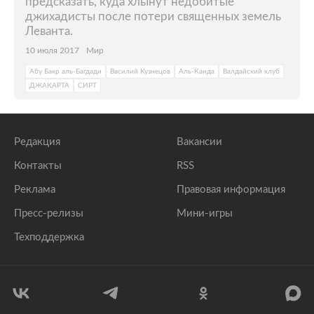
предсказать, куда хлынут недобитые
джихадисты после потери священных земель
Леванта.
10 июля 2017
Мир
Абу Бакр аль-Багдади
Василий Кузнецов
Аль-Каида
Валдайский клуб
ДЖАКАРТА
СИРТ
Редакция
Вакансии
Контакты
RSS
Реклама
Правовая информация
Пресс-релизы
Мини-игры
Техподдержка