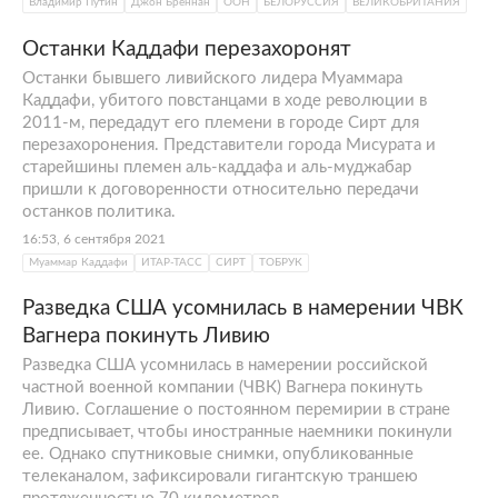
Владимир Путин
Джон Бреннан
ООН
БЕЛОРУССИЯ
ВЕЛИКОБРИТАНИЯ
Останки Каддафи перезахоронят
Останки бывшего ливийского лидера Муаммара
Каддафи, убитого повстанцами в ходе революции в
2011-м, передадут его племени в городе Сирт для
перезахоронения. Представители города Мисурата и
старейшины племен аль-каддафа и аль-муджабар
пришли к договоренности относительно передачи
останков политика.
16:53, 6 сентября 2021
Муаммар Каддафи
ИТАР-ТАСС
СИРТ
ТОБРУК
Разведка США усомнилась в намерении ЧВК
Вагнера покинуть Ливию
Разведка США усомнилась в намерении российской
частной военной компании (ЧВК) Вагнера покинуть
Ливию. Соглашение о постоянном перемирии в стране
предписывает, чтобы иностранные наемники покинули
ее. Однако спутниковые снимки, опубликованные
телеканалом, зафиксировали гигантскую траншею