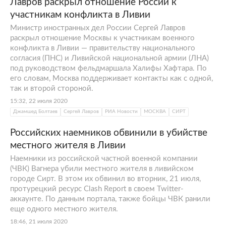
Лавров раскрыл отношение России к
участникам конфликта в Ливии
Министр иностранных дел России Сергей Лавров
раскрыл отношение Москвы к участникам военного
конфликта в Ливии — правительству национального
согласия (ПНС) и Ливийской национальной армии (ЛНА)
под руководством фельдмаршала Халифы Хафтара. По
его словам, Москва поддерживает контакты как с одной,
так и второй стороной.
15:32, 22 июля 2020
Джамшед Болтаев
Сергей Лавров
РИА Новости
МОСКВА
СИРТ
Российских наемников обвинили в убийстве
местного жителя в Ливии
Наемники из российской частной военной компании
(ЧВК) Вагнера убили местного жителя в ливийском
городе Сирт. В этом их обвинил во вторник, 21 июля,
протурецкий ресурс Clash Report в своем Twitter-
аккаунте. По данным портала, также бойцы ЧВК ранили
еще одного местного жителя.
18:46, 21 июля 2020