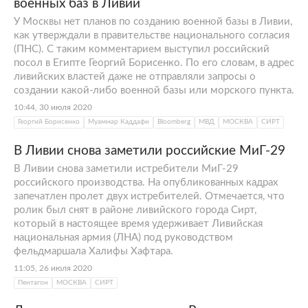
военных баз в Ливии
У Москвы нет планов по созданию военной базы в Ливии,
как утверждали в правительстве национального согласия
(ПНС). С таким комментарием выступил российский
посол в Египте Георгий Борисенко. По его словам, в адрес
ливийских властей даже не отправляли запросы о
создании какой-либо военной базы или морского пункта.
10:44, 30 июля 2020
Георгий Борисенко
Муаммар Каддафи
Bloomberg
МВД
МОСКВА
СИРТ
В Ливии снова заметили российские МиГ-29
В Ливии снова заметили истребители МиГ-29
российского производства. На опубликованных кадрах
запечатлен пролет двух истребителей. Отмечается, что
ролик был снят в районе ливийского города Сирт,
который в настоящее время удерживает Ливийская
национальная армия (ЛНА) под руководством
фельдмаршала Халифы Хафтара.
11:05, 26 июля 2020
Пентагон
МОСКВА
СИРТ