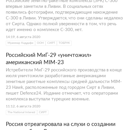
Российские зенитно-ракетные комплексы (ЗРК) С-300
впервые заметили в Ливии. В социальных сетях
появились фотографии, подтверждающие нахождение
С-300 в Ливии. Утверждается, что они сделаны недалеко
от Сирта. Однако полной уверенности в том, что речь
идет именно о комплексе С-300, нет.
14:19, 6 августа 2020
Муаммар Каддафи
ООН
СИРТ
ТОБРУК
Российский МиГ-29 «уничтожил»
американский MIM-23
Истребители МиГ-29 российского производства в конце
июля уничтожили разработанные американцами
зенитные ракетные комплексы средней дальности MIM-
23 Hawk, расположенные под городом Сирт в Ливии,
пишет Defence24. Издание отмечает, что операторами
комплекса выступали турецкие военные.
11:12, 6 августа 2020
The National Interest
СИРТ
Россия отреагировала на слухи о создании