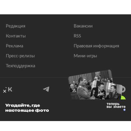
Редакция
Вакансии
Контакты
RSS
Реклама
Правовая информация
Пресс-релизы
Мини-игры
Техподдержка
18
+
Угадайте, где
настоящее фото
© 1999–2026 Все права защищены.
ООО «Лента.Ру»
Лента добра