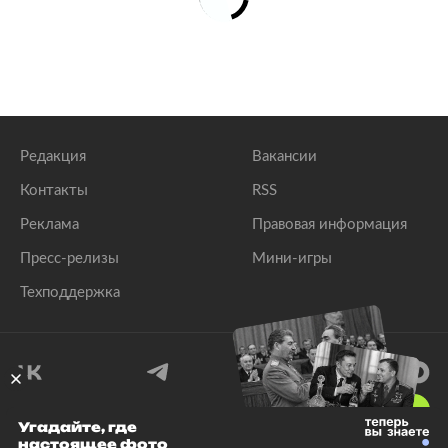
Редакция
Вакансии
Контакты
RSS
Реклама
Правовая информация
Пресс-релизы
Мини-игры
Техподдержка
18
+
Угадайте, где
настоящее фото
© 1999–2026 Все права защищены.