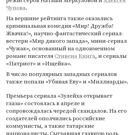
режиссеров Наташи Меркуловой и
Алексея
Чупова
.
На вершине рейтинга также оказались
криминальная комедия «Мир! Дружба!
Жвачка!», научно-фантастический сериал-
вестерн «Мир дикого запада», мини-сериал
«Чужак», основанный на одноименном
романе писателя
Стивена Кинга
, и сериалы
«Патриот» и «Ищейка».
В число популярных западных сериалов
также попали «Убивая Еву» и «Миллиарды».
Премьера сериала «Зулейха открывает
глаза» состоялась в апреле и
сопровождалась чередой скандалов. На его
создателей ополчились российские
коммунисты, а также татарские
националисты. Сыгравшая главную роль