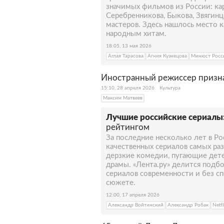
значимых фильмов из России: ка
Серебренникова, Быкова, Звягинц
мастеров. Здесь нашлось место к
народным хитам.
18:05, 13 мая 2026
Аглая Тарасова
Агния Кузнецова
Минюст Росс
Иностранный режиссер призна
15:10, 28 апреля 2026
Культура
Максим Матвеев
Лучшие российские сериалы
рейтингом
За последние несколько лет в Р
качественных сериалов самых ра
дерзкие комедии, пугающие дет
драмы. «Лента.ру» делится подб
сериалов современности и без сп
сюжете.
12:00, 17 апреля 2026
Александр Войтинский
Александр Робак
Netfl