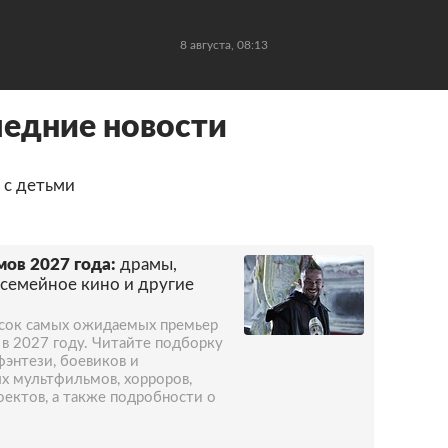
8 августа, 08:13
едние новости
 с детьми
ов 2027 года:
драмы,
 семейное кино и другие
исок самых ожидаемых премьер
 в 2027 году. Читайте подборку
фэнтези, боевиков и
х мультфильмов, хорроров,
ектов, а также подробности о