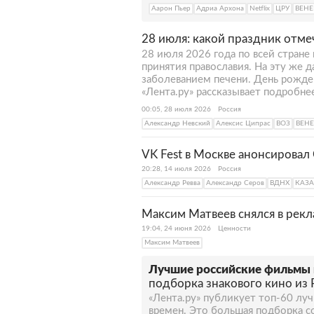
Аарон Пьер
Адриа Архона
Netflix
ЦРУ
ВЕН
28 июля: какой праздник отме
28 июля 2026 года по всей стране
принятия православия. На эту же 
заболеванием печени. День рожде
«Лента.ру» рассказывает подробне
00:05, 28 июля 2026
Россия
Александр Невский
Алексис Ципрас
ВОЗ
ВЕН
VK Fest в Москве анонсирова
20:28, 14 июля 2026
Россия
Александр Ревва
Александр Серов
ВДНХ
КАЗ
Максим Матвеев снялся в рек
19:04, 24 июня 2026
Ценности
Максим Матвеев
Лучшие российские фильмы 
подборка знакового кино из 
«Лента.ру» публикует топ-60 лу
времен. Это большая подборка с