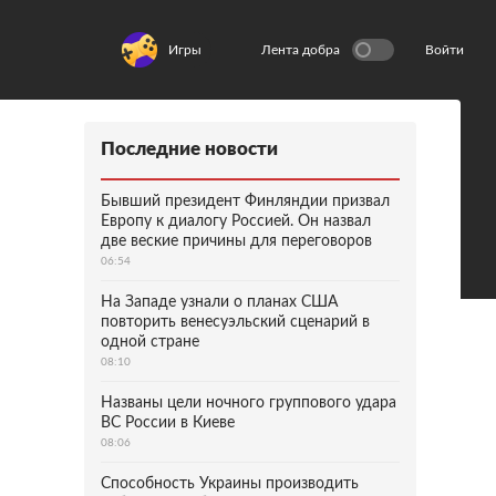
Игры
Лента добра
Войти
Последние новости
Бывший президент Финляндии призвал
Европу к диалогу Россией. Он назвал
две веские причины для переговоров
06:54
На Западе узнали о планах США
повторить венесуэльский сценарий в
одной стране
08:10
Названы цели ночного группового удара
ВС России в Киеве
08:06
Способность Украины производить