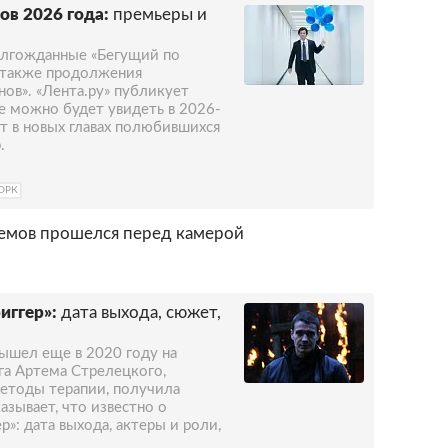
ов 2026 года:
премьеры и
олгожданные «Бегущий по
а также продолжения
нов». «Лента.ру» публикует
е можно будет увидеть в 2026-
ет в новых главах полюбившихся
.
ОРК
мов прошелся перед камерой
иггер»:
дата выхода, сюжет,
вышел еще в 2020 году на
га Артема Стрелецкого,
етоды терапии, получила
азывает, что известно о
р»: дата выхода, актеры и роли,