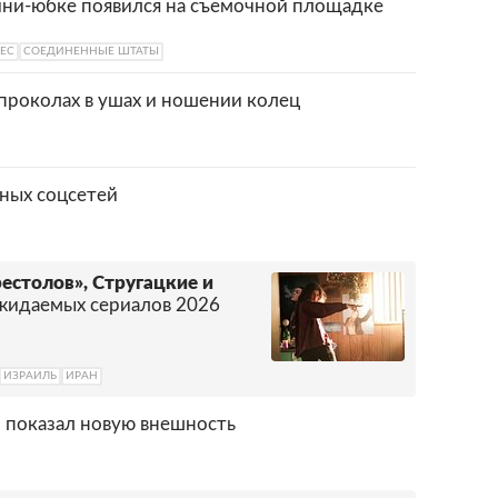
ини-юбке появился на съемочной площадке
ЕС
СОЕДИНЕННЫЕ ШТАТЫ
проколах в ушах и ношении колец
жных соцсетей
естолов», Стругацкие и
жидаемых сериалов 2026
ИЗРАИЛЬ
ИРАН
 показал новую внешность