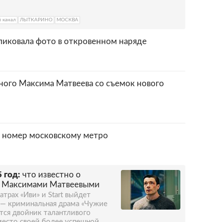
 канал
ЛЫТКАРИНО
МОСКВА
ликовала фото в откровенном наряде
ого Максима Матвеева со съемок нового
 номер московскому метро
 год:
что известно о
я Максимами Матвеевыми
трах «Иви» и Start выйдет
 — криминальная драма «Чужие
ется двойник талантливого
 место своей более успешной