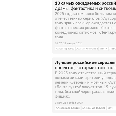
13 самых ожидаемых российс
драмы, фантастика и ситком
2025 год запомнился большим к
отечественных сериалов («Аутсор
году ярких премьер ожидается н
фантастических романов братьев
комедийных ситкомов. «Лента.ру
года.
16:57, 21 января 2026
Аглая Тарасова
Азамат Нигманов
ИРАН
ЛЬВ
Лучшие российские сериалы 
проектов, которые стоит по
В 2025 году отечественный сери
новыми хитами: зрители увидел
ремейк «Этерны» и мрачный «Аут
«Лента.ру» публикует топ-15 лу
года, без спойлеров рассказывае
фишках.
14:50, 26 ноября 2025
Александра Бортич
Александр Голубев
ВРАНГ