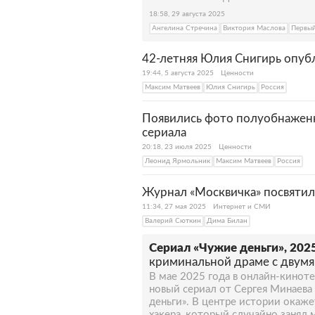
18:58, 29 августа 2025
Ангелина Стречина
Виктория Маслова
Первый
42-летняя Юлия Снигирь опуб
19:44, 5 августа 2025
Ценности
Максим Матвеев
Юлия Снигирь
Россия
Появились фото полуобнаженн
сериала
20:18, 23 июля 2025
Ценности
Леонид Ярмольник
Максим Матвеев
Россия
Журнал «Москвичка» посвятил
11:34, 27 мая 2025
Интернет и СМИ
Валерий Сюткин
Дима Билан
Сериал «Чужие деньги», 2025
криминальной драме с двум
В мае 2025 года в онлайн-кинотеа
новый сериал от Сергея Минаева
деньги». В центре истории окаж
хакера, который случайно занял