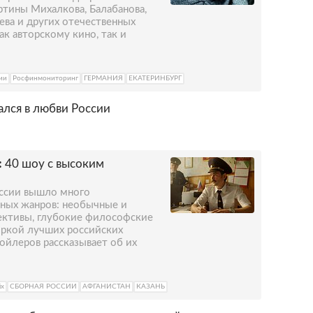
ртины Михалкова, Балабанова,
ева и других отечественных
ак авторскому кино, так и
ии
Росфинмониторинг
ГЕРМАНИЯ
ЕКАТЕРИНБУРГ
лся в любви России
:
40 шоу с высоким
оссии вышло много
зных жанров: необычные и
ективы, глубокие философские
оркой лучших российских
ойлеров рассказывает об их
ix
СБОРНАЯ РОССИИ
АФГАНИСТАН
КАЗАНЬ