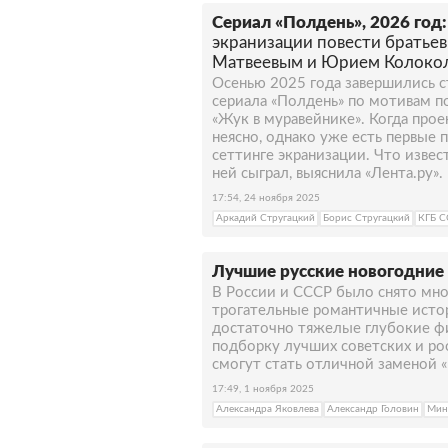
Сериал «Полдень», 2026 год:
экранизации повести братье
Матвеевым и Юрием Колоко
Осенью 2025 года завершились 
сериала «Полдень» по мотивам п
«Жук в муравейнике». Когда прое
неясно, однако уже есть первые
сеттинге экранизации. Что извес
ней сыграл, выяснила «Лента.ру».
17:54, 24 ноября 2025
Аркадий Стругацкий
Борис Стругацкий
КГБ С
Лучшие русские новогодние
В России и СССР было снято мно
трогательные романтичные исто
достаточно тяжелые глубокие ф
подборку лучших советских и ро
смогут стать отличной заменой 
17:49, 1 ноября 2025
Александра Яковлева
Александр Головин
Мин