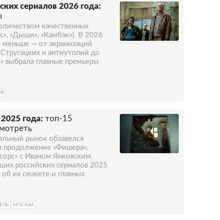
ких сериалов 2026 года:
ы
оличеством качественных
с», «Дыши», «Камбэк»). В 2026
е меньше — от экранизаций
 Стругацких и антиутопий до
» выбрала главные премьеры
ОВ
2025 года:
топ-15
смотреть
альный рынок обзавелся
и продолжение «Фишера»,
сорс» с Иваном Янковским.
чших российских сериалов 2025
т об их сюжете и главных
ЕЛЬ
МОСКВА