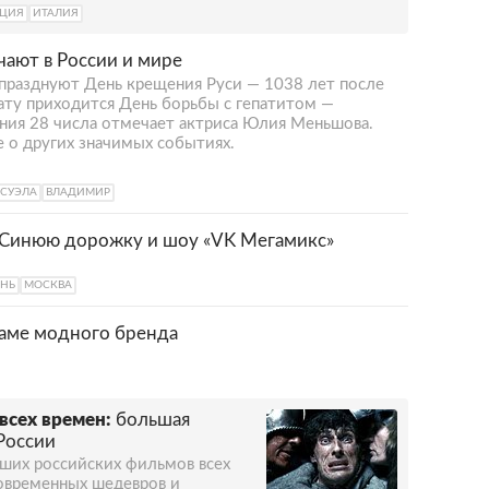
ЕЦИЯ
ИТАЛИЯ
чают в России и мире
 празднуют День крещения Руси — 1038 лет после
дату приходится День борьбы с гепатитом —
ния 28 числа отмечает актриса Юлия Меньшова.
е о других значимых событиях.
ЕСУЭЛА
ВЛАДИМИР
л Синюю дорожку и шоу «VK Мегамикс»
АНЬ
МОСКВА
ламе модного бренда
всех времен:
большая
России
чших российских фильмов всех
овременных шедевров и