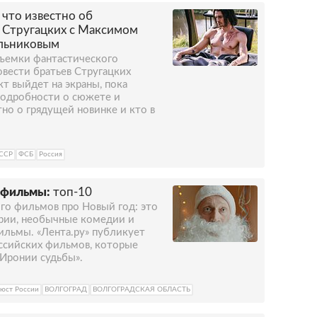
что известно об
в Стругацких с Максимом
льниковым
съемки фантастического
овести братьев Стругацких
кт выйдет на экраны, пока
 подробности о сюжете и
тно о грядущей новинке и кто в
ССР
ФСБ
Россия
 фильмы:
топ-10
го фильмов про Новый год: это
рии, необычные комедии и
ильмы. «Лента.ру» публикует
ссийских фильмов, которые
«Иронии судьбы».
юст России
ВОЛГОГРАД
ВОЛГОГРАДСКАЯ ОБЛАСТЬ