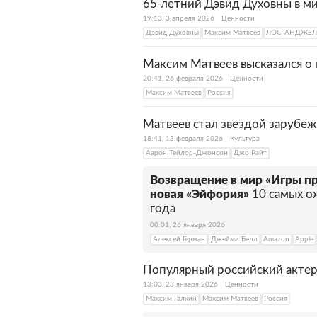
65-летний Дэвид Духовны в м
19:13, 3 апреля 2026
Ценности
Дэвид Духовны
Максим Матвеев
ЛОС-АНДЖЕЛ
Максим Матвеев высказался о 
20:41, 26 февраля 2026
Ценности
Максим Матвеев
Россия
Матвеев стал звездой зарубе
18:41, 13 февраля 2026
Культура
Аарон Тейлор-Джонсон
Джо Райт
Возвращение в мир «Игры пр
новая «Эйфория»
10 самых о
года
00:01, 26 января 2026
Алексей Герман
Джейми Белл
Amazon
Apple
Популярный российский актер
13:03, 23 января 2026
Ценности
Максим Галкин
Максим Матвеев
Россия