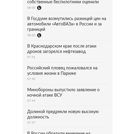
собственные беспилотники оценили
08:00
В Госдуме возмутились разницей цен на
автомобили «АвтоВАЗа» в России и за
границей
08:00
В Краснодарском крае после атаки
дронов загорелся нефтезавод
07:51
Российский пловец пожаловался на
условия жизни в Париже
07:50
Минобороны выпустило заявление о
ночной атаке ВСУ
07:44
Долиной предрекли новую высокую
должность
07:37
В России обратили внимание на