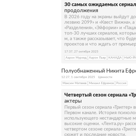
30 самых ожидаемых сериал
продолжения
В 2026 году на экраны выйдут д
лезвию 2099» и «Квест Вижна», 
«Разделения», «Эйфории» и «Паца
топ-30 лучших сериалов, которы
м, а также рассказывает, что буд
проектов и что ждать от премьер
17:37, 27 октября 2025
Аарон Мурхед
Аарон Пьер
КАНАДА
НЬЮ-Й
Полуобнаженный Никита Ефре
12:27, 1 сентября 2025
Ценности
Максим Матвеев
Михаил Ефремов
Россия
Четвертый сезон сериала «Тр
актеры
Первый сезон сериала «Триггер» 
Первом канале. История психоло
использующего нестандартные м
высокие оценки. «Лента.ру» расск
четвертом сезоне сериала «Тригге
сюжет и последние новости.