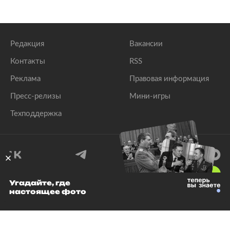
Редакция
Вакансии
Контакты
RSS
Реклама
Правовая информация
Пресс-релизы
Мини-игры
Техподдержка
18
+
Угадайте, где
настоящее фото
© 1999–2026 Все права защищены.
ООО «Лента.Ру»
Лента добра