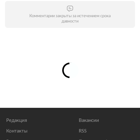
Комментарии закрыты за истечением срока
давности
Редакция
Вакансии
Контакты
RSS