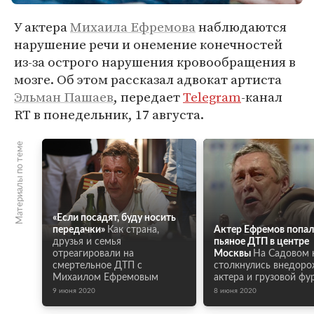
У актера
Михаила Ефремова
наблюдаются
нарушение речи и онемение конечностей
из-за острого нарушения кровообращения в
мозге. Об этом рассказал адвокат артиста
Эльман Пашаев
, передает
Telegram
-канал
RT в понедельник, 17 августа.
Материалы по теме
«Если посадят, буду носить
передачки»
Как страна,
Актер Ефремов попал
друзья и семья
пьяное ДТП в центре
отреагировали на
Москвы
На Садовом 
смертельное ДТП с
столкнулись внедор
Михаилом Ефремовым
актера и грузовой фу
9 июня 2020
8 июня 2020