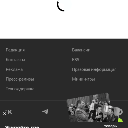
Редакция
Вакансии
Контакты
RSS
Реклама
Правовая информация
Пресс-релизы
Мини-игры
Техподдержка
18
+
Угадайте, где