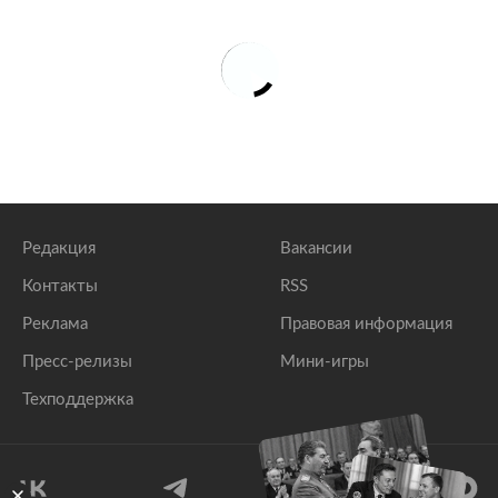
Редакция
Вакансии
Контакты
RSS
Реклама
Правовая информация
Пресс-релизы
Мини-игры
Техподдержка