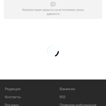
Комментарии закрыты за истечением срока
давности
Редакция
Вакансии
Контакты
RSS
Реклама
Правовая информация