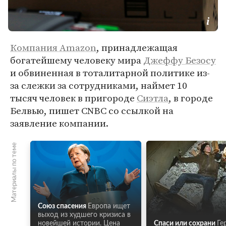
Компания Amazon
, принадлежащая
богатейшему человеку мира
Джеффу Безосу
и обвиненная в тоталитарной политике из-
за слежки за сотрудниками, наймет 10
тысяч человек в пригороде
Сиэтла
, в городе
Белвью, пишет CNBC со ссылкой на
заявление компании.
Материалы по теме
Союз спасения
Европа ищет
выход из худшего кризиса в
новейшей истории. Цена
Спаси или сохрани
Ге