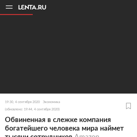
11
A
19:30, 4 сентября 2020
Экономика
(обновлено: 19:44, 4 сентября 2020)
Обвиненная в слежке компания
богатейшего человека мира наймет
тысячи сотрудников
Amazon