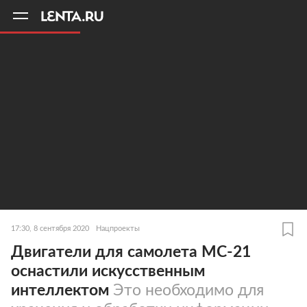
11
A
17:30, 8 сентября 2020
Нацпроекты
Двигатели для самолета МС-21
оснастили искусственным
интеллектом
Это необходимо для