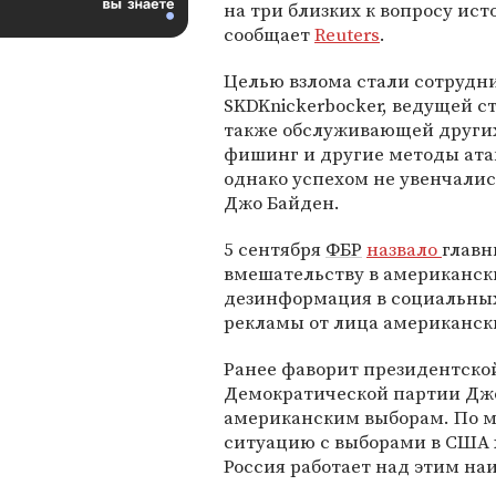
на три близких к вопросу ис
сообщает
Reuters
.
Целью взлома стали сотруд
SKDKnickerbocker, ведущей с
также обслуживающей други
фишинг и другие методы ата
однако успехом не увенчалис
Джо Байден.
5 сентября
ФБР
назвало
главн
вмешательству в американски
дезинформация в социальных
рекламы от лица американск
Ранее фаворит президентской
Демократической партии Дж
американским выборам. По м
ситуацию с выборами в США 
Россия работает над этим на