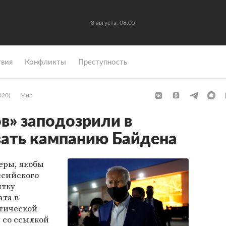
8 августа, 08:05
вия
Конфликты
Преступность
020)
Мир
в» заподозрили в
ать кампанию Байдена
еры, якобы
ссийского
ытку
та в
тической
м со ссылкой