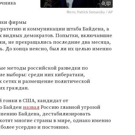
точника
Фото: Patrick Semansky / AP
ники фирмы
тратегию и коммуникации штаба Байдена, а
х видных демократов. Попытки, включавшие
ки, не прекращались последние два месяца,
ь. До конца неясно, был ли их целью именно
ые методы российской разведки по
е выборы: среди них кибератаки,
 сетях и размещение политической
их граждан.
 гонки в США, кандидат от
о Байден
назвал
Россию главной угрозой
нению Байдена, дестабилизировать
хотят многие страны в мире, однако именно
иболее усердно и постоянно.