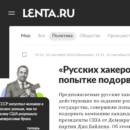
11
A
Мир
Все
Политика
Общество
Происшест
19:22, 10 сентября 2020
(обновлено: 19:31, 10 сентября 2
«Русских хакеро
попытке подорв
Предполагаемые русские хак
действующие по заданию ро
СССР запустил человека в
государства, совершили поп
космос раньше, чем по
подорвать кампанию кандида
всему США разрешили
президенты США от
Демокра
межрасовые браки
партии
Джо Байдена
. Об это