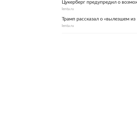
Цукерберг предупредил о возмо
lenta.ru
Трамп рассказал о «вылезшем из
lenta.ru