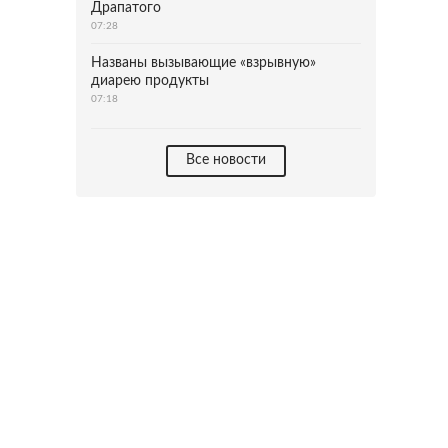
Драпатого
07:28
Названы вызывающие «взрывную»
диарею продукты
07:18
Все новости