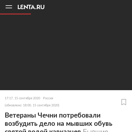
11
A
17:17, 15 сентября 2020
Россия
(обновлено: 18:00, 15 сентября 2020)
Ветераны Чечни потребовали
возбудить дело на мывших обувь
святой водой кавказцев
Бывшие