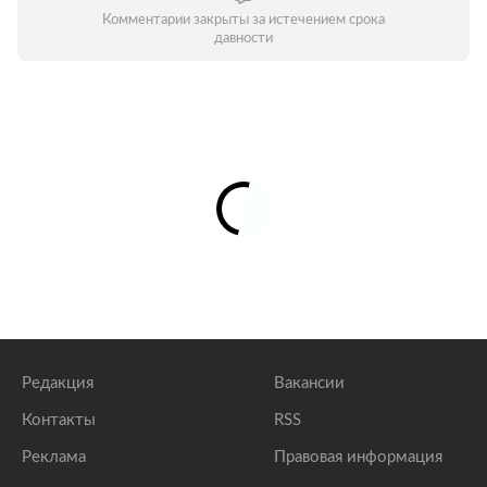
Комментарии закрыты за истечением срока
давности
Редакция
Вакансии
Контакты
RSS
Реклама
Правовая информация