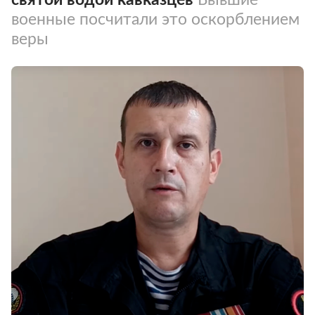
военные посчитали это оскорблением
веры