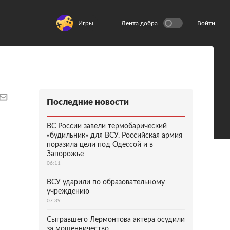
Игры
Лента добра
Войти
Последние новости
ВС России завели термобарический
«будильник» для ВСУ. Российская армия
поразила цели под Одессой и в
Запорожье
06:11
ВСУ ударили по образовательному
учреждению
07:39
Сыгравшего Лермонтова актера осудили
за мошенничество