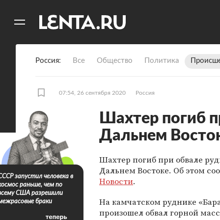
11
A
Россия
Все
Общество
Политика
Происше
07:54, 26 сентября 2020
Россия
Шахтер погиб п
Дальнем Восто
Шахтер погиб при обвале руд
Дальнем Востоке. Об этом с
СССР запустил человека в
Новости
.
космос раньше, чем по
всему США разрешили
На камчатском руднике «Бар
межрасовые браки
произошел обвал горной масс