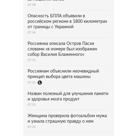
07:38
Опасность БПЛА объявили в
российском регионе в 1800 километрах
от границы с Украиной
07:36
Россиянка описала Остров Пасхи
словами «в номере был изображен
собор Василия Блаженного»
07:31
Россиянам объяснили неочевидный
принцип выбора цвета машины
07:31
Назван полезный для улучшения памяти
и здоровья мозга продукт
07:31
Женщина проверила фотоальбом мужа
и узнала страшную правду о нем
07:31