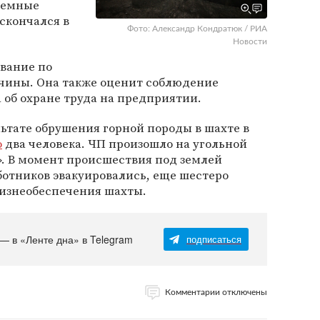
земные
скончался в
Фото: Александр Кондратюк / РИА
Новости
вание по
жчины. Она также оценит соблюдение
 об охране труда на предприятии.
льтате обрушения горной породы в шахте в
о
два человека. ЧП произошло на угольной
». В момент происшествия под землей
аботников эвакуировались, еще шестеро
изнеобеспечения шахты.
 — в «Ленте дна» в Telegram
подписаться
Комментарии отключены