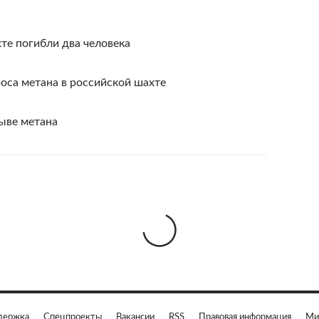
те погибли два человека
роса метана в российской шахте
ыве метана
держка
Спецпроекты
Вакансии
RSS
Правовая информация
Ми