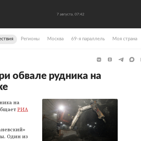
7 августа, 07:42
ствия
Регионы
Москва
69-я параллель
Моя страна
ри обвале рудника на
ке
ника на
ообщает
РИА
аневский»
ы. Один из