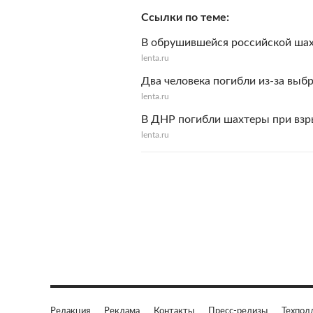
Ссылки по теме
В обрушившейся российской шах
lenta.ru
Два человека погибли из-за выб
lenta.ru
В ДНР погибли шахтеры при взр
lenta.ru
Редакция
Реклама
Контакты
Пресс-релизы
Техпод