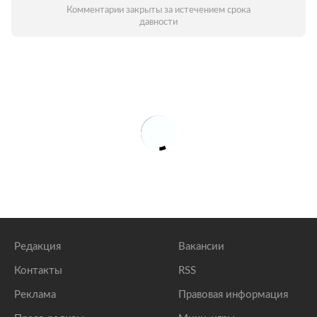
Комментарии закрыты за истечением срока
давности
Редакция
Вакансии
Контакты
RSS
Реклама
Правовая информация