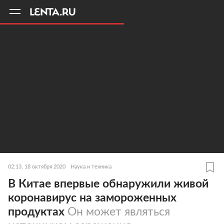
11
A
02:13, 18 октября 2020
Наука и техника
В Китае впервые обнаружили живой
коронавирус на замороженных
продуктах
Он может являться