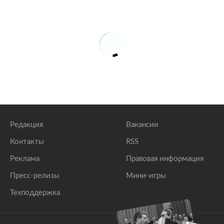
Редакция
Вакансии
Контакты
RSS
Реклама
Правовая информация
Пресс-релизы
Мини-игры
Техподдержка