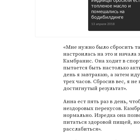
Индийцы бросили ест
топленое масло и
помешались на
бодибилдинге
13 апреля 2018
«Мне нужно было сбросить та
настроилась на это и начала
Камбранис. Она ходит в спор
пытается быть настолько акт
день я завтракаю, а затем иду
трех часов. Сбросив вес, я н
достигнутый результат».
Анна ест пять раз в день, чт
нездоровых перекусов. Камбра
нормально. Изредка она позв
питаться здоровой пищей, но
расслабиться».