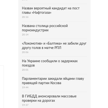
Назван вероятный кандидат на пост
главы «Нафтогаза»
20:16
Названа столица российской
порноиндустрии
20:14
«Локомотив» и «Балтика» не забили друг
другу голов в матче РПЛ
20:06
На Украине сообщили о задержках
поездов
20:01
Парламентарии закидали яйцами главу
правящей партии Косова
19:44
В ГИБДД анонсировали массовые
проверки на дорогах
19:37