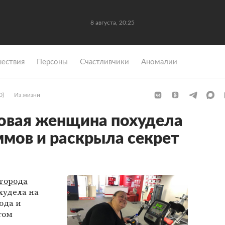
8 августа, 20:25
ествия
Персоны
Счастливчики
Аномалии
0)
Из жизни
овая женщина похудела
ммов и раскрыла секрет
города
худела на
ода и
том