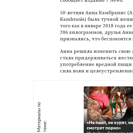
сообщает издание 7 News.
50-летняя Анна Камбранис (A
Kambranis) была тучной жен
того как в январе 2018 года ее
206 килограммов, друзья Анн
признались, что беспокоятся з
Анна решила изменить свою 
стала придерживаться жестк
употребление вредной пищи и
сила воли и целеустремленно
М
а
т
р
и
а
л
ы
п
о
т
е
м
е
е
:
«Не пьют, не курят, н
смотрят порно»