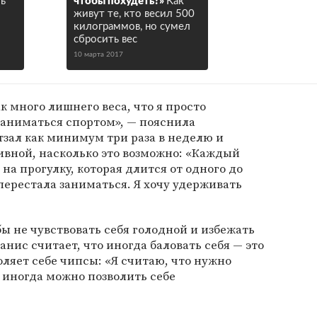
ь
чтобы похудеть?»
Как
живут те, кто весил 500
килограммов, но сумел
сбросить вес
10 марта 2017
к много лишнего веса, что я просто
 заниматься спортом», — пояснила
тзал как минимум три раза в неделю и
ивной, насколько это возможно: «Каждый
 на прогулку, которая длится от одного до
е перестала заниматься. Я хочу удерживать
обы не чувствовать себя голодной и избежать
нис считает, что иногда баловать себя — это
оляет себе чипсы: «Я считаю, что нужно
 иногда можно позволить себе