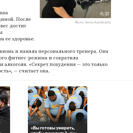
nna
щиной. После
Фото: Anna Kambranis
 вес достиг
ы
а ее здоровье.
жизнь и наняла персонального тренера. Она
ого фитнес-режима и сократила
 алкоголя. «Секрет похудения — это только
сть», — считает она.
е
«Вы готовы умереть,