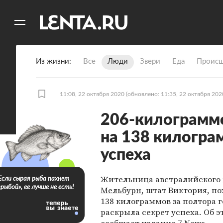
11
A
Из жизни
Все
Люди
Звери
Еда
Происш
11:08, 22 октября 2020
(обновлено: 11:35, 22 октября 202
206-килограмм
на 138 килогра
успеха
Жительница австралийского
Если сырая рыба пахнет
«рыбой», ее лучше не есть!
Мельбурн
, штат Виктория, по
138 килограммов за полтора г
раскрыла секрет успеха. Об э