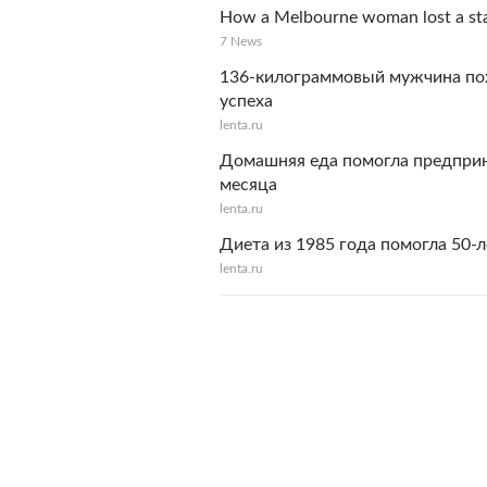
How a Melbourne woman lost a stag
7 News
136-килограммовый мужчина пох
успеха
lenta.ru
Домашняя еда помогла предприн
месяца
lenta.ru
Диета из 1985 года помогла 50-
lenta.ru