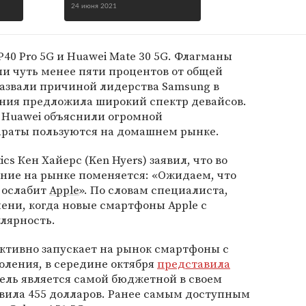
24 июня 2021
P40 Pro 5G и Huawei Mate 30 5G. Флагманы
и чуть менее пяти процентов от общей
азвали причиной лидерства Samsung в
ания предложила широкий спектр девайсов.
 Huawei объяснили огромной
араты пользуются на домашнем рынке.
ics Кен Хайерс (Ken Hyers) заявил, что во
ние на рынке поменяется: «Ожидаем, что
 ослабит
Apple
». По словам специалиста,
ени, когда новые смартфоны Apple с
лярность.
ктивно запускает на рынок смартфоны с
оления, в середине октября
представила
ель является самой бюджетной в своем
авила 455 долларов. Ранее самым доступным