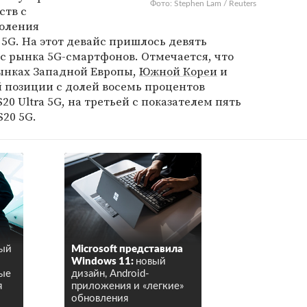
Фото: Stephen Lam / Reuters
ств с
коления
 5G. На этот девайс пришлось девять
с рынка 5G-смартфонов. Отмечается, что
рынках Западной Европы,
Южной Кореи
и
 позиции с долей восемь процентов
20 Ultra 5G, на третьей с показателем пять
S20 5G.
ный
Microsoft представила
Windows 11:
новый
мые
дизайн, Android-
я
приложения и «легкие»
обновления