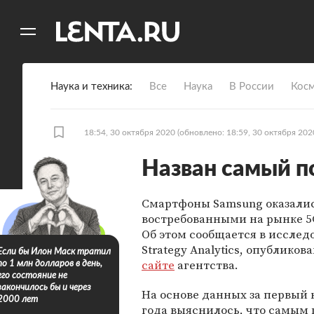
11
A
Наука и техника
Все
Наука
В России
Кос
18:54, 30 октября 2020
(обновлено: 18:59, 30 октября 202
Назван самый 
Смартфоны Samsung оказали
востребованными на рынке 5
Об этом сообщается в исслед
Strategy Analytics, опубликов
Если бы Илон Маск тратил
сайте
агентства.
по 1 млн долларов в день,
его состояние не
закончилось бы и через
На основе данных за первый 
2000 лет
года выяснилось, что самым