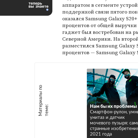
аппаратом в сегменте устрой
поддержкой связи пятого по
оказался Samsung Galaxy S20+
процентов от общей выручки 
гаджет был востребован на 
Северной Америки. На второй
разместился Samsung Galaxy S
процентов — Samsung Galaxy 
М
а
т
р
и
а
л
ы
п
о
т
е
м
е
е
:
Нам бы их проблемы
Смартфон-рулон, ум
унитаз и датчик
мочевого пузыря: са
странные изобретени
2021 года