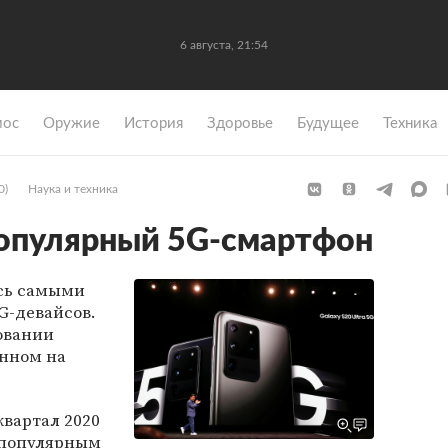
6 августа, 21:54
мос
Оружие
История
Здоровье
Будущее
Техника
0)
Наука и техника
популярный 5G-смартфон
сь самыми
G-девайсов.
овании
анном на
квартал 2020
 популярным