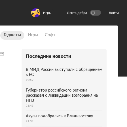
Игры
Лента добра
Войти
Гаджеты
Игры
Софт
Последние новости
В МИД России выступили с обращением
к ЕС
19:59
Губернатор российского региона
рассказал о ликвидации возгорания на
НПЗ
21:45
Акулы подобрались к Владивостоку
21:39