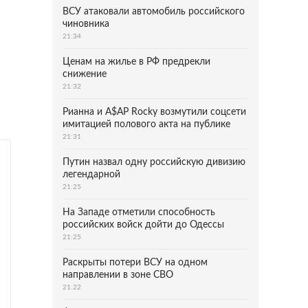
ВСУ атаковали автомобиль российского
чиновника
21:34
Ценам на жилье в РФ предрекли
снижение
21:32
Рианна и A$AP Rocky возмутили соцсети
имитацией полового акта на публике
21:31
Путин назвал одну российскую дивизию
легендарной
21:25
На Западе отметили способность
российских войск дойти до Одессы
21:25
Раскрыты потери ВСУ на одном
направлении в зоне СВО
21:22