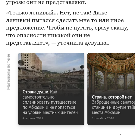
угрозы они не представляют.
«Только ленивый... Нет, не так! Даже
ленивый пытался сделать мне то или иное
предложение. Чтобы не пугать, сразу скажу,
что опасности никакой они не
представляют», — уточнила девушка.
Материалы по теме
Страна души.
Как
самостоятельно
Страна, которой нет
спланировать путешествие
Заброшенные санато
по Абхазии и не попасться
станции и другие та
на уловки местных жителей
места Абхазии
4 апреля 2022
1 октября 2018