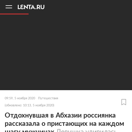
11
A
09:59, 5 ноября 2020
Путешествия
(обновлено: 10:13, 5 ноября 2020)
Отдохнувшая в Абхазии россиянка
рассказала о пристающих на каждом
шагу мужчинах
Девушка удивилась