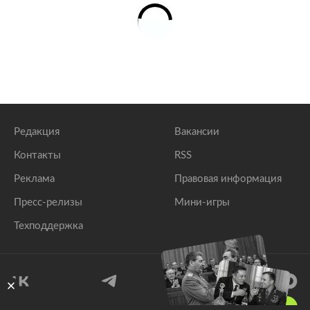
Редакция
Вакансии
Контакты
RSS
Реклама
Правовая информация
Пресс-релизы
Мини-игры
Техподдержка