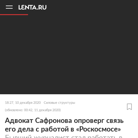
11
A
18:27, 10 декабря 2020
Силовые структуры
(обновлено: 00:42, 11 декабря 2020)
Адвокат Сафронова опроверг связь
его дела с работой в «Роскосмосе»
Бывший журналист стал работать в