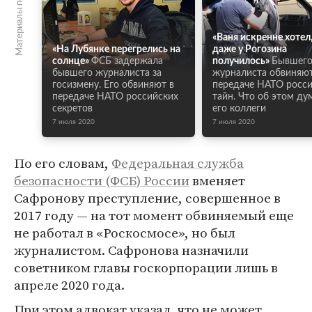
Материалы по теме
«Ваня искренне хотел
«На Лубянке перегрелись на
даже у Рогозина
солнце»
ФСБ задержала
получилось»
Бывшег
бывшего журналиста за
журналиста обвиняют
госизмену. Его обвиняют в
передаче НАТО росс
передаче НАТО российских
тайн. Что об этом д
секретов
его коллеги
7 июля 2020
7 июля 2020
По его словам,
Федеральная служба
безопасности (ФСБ) России
вменяет
Сафронову преступление, совершенное в
2017 году — на тот момент обвиняемый еще
не работал в «Роскосмосе», но был
журналистом. Сафронова назначили
советником главы госкорпорации лишь в
апреле 2020 года.
При этом адвокат указал, что не может