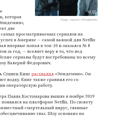
бе
n, которая
Кадр: сериал «Эпидемия»
Эпидемии»,
ект две
0 самых просматриваемых сериалов на
успех в Америке — самой важной для Netflix
ал впервые попал в топ-10 и оказался № 8
в за год, — вселяет веру в то, что лед
ийские сериалы будут востребованы по всему
шоу Валерий Федорович.
ль
Стивен Кинг
расхвалил
«Эпидемию». Он
ьют водку. Кинг также сравнил его со
ив операторскую работу.
сера
Павла Костомарова
вышла в ноябре 2019
л появился на платформе Netflix. По сюжету
известный смертельный вирус, главные
обесцвечивание глаз. Шоу основано на