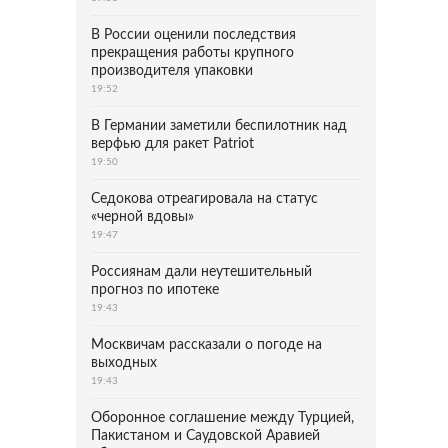
В России оценили последствия
прекращения работы крупного
производителя упаковки
19:52
В Германии заметили беспилотник над
верфью для ракет Patriot
19:50
Седокова отреагировала на статус
«черной вдовы»
19:47
Россиянам дали неутешительный
прогноз по ипотеке
19:43
Москвичам рассказали о погоде на
выходных
19:43
Оборонное соглашение между Турцией,
Пакистаном и Саудовской Аравией