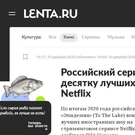
11
A
Культура
Все
Кино
Сериалы
Музыка
К
14:37, 10 декабря 2020
(обновлено: 14:48, 10 декабря 202
Российский сер
десятку лучших
Netflix
По итогам 2020 года российс
Если сырая рыба пахнет
«рыбой», ее лучше не есть!
«Эпидемия» (To The Lake) вош
лучших иностранных шоу на
стриминговом сервисе
Netflix