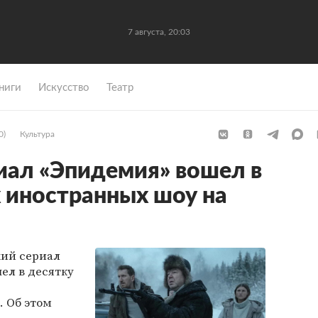
7 августа, 20:03
ниги
Искусство
Театр
0)
Культура
иал «Эпидемия» вошел в
 иностранных шоу на
кий сериал
ел в десятку
. Об этом