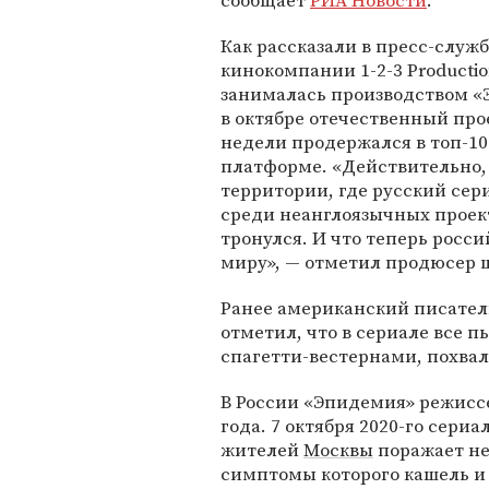
сообщает
РИА Новости
.
Как рассказали в пресс-служ
кинокомпании 1-2-3 Productio
занималась производством «
в октябре отечественный про
недели продержался в топ-1
платформе. «Действительно, 
территории, где русский сери
среди неанглоязычных проекто
тронулся. И что теперь росс
миру», — отметил продюсер 
Ранее американский писате
отметил, что в сериале все п
спагетти-вестернами, похвал
В России «Эпидемия» режис
года. 7 октября 2020-го сериа
жителей
Москвы
поражает не
симптомы которого кашель и 