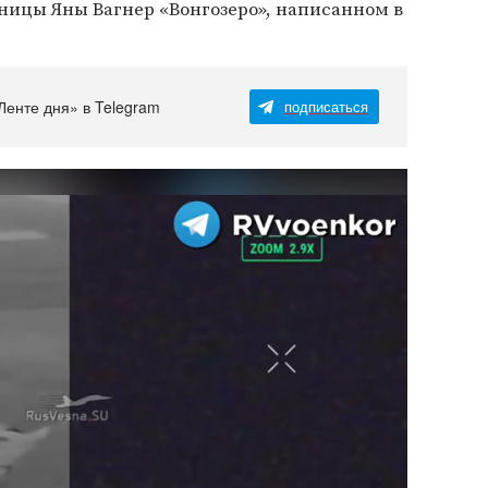
ницы Яны Вагнер «Вонгозеро», написанном в
Ленте дня» в Telegram
подписаться