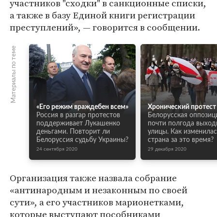
участников "сходки" в санкционные списки,
а также в базу Единой книги регистрации
преступлений», — говорится в сообщении.
Материалы по теме
«Его режим враждебен всем»
Хронический протест
Россия в разгар протестов
Белорусская оппозиц
поддерживает Лукашенко
почти полгода выход
деньгами. Повторит ли
улицы. Как изменилас
Белоруссия судьбу Украины?
страна за это время?
24 сентября 2020
29 декабря 2020
Организация также назвала собрание
«антинародным и незаконным по своей
сути», а его участников марионетками,
которые выступают пособниками