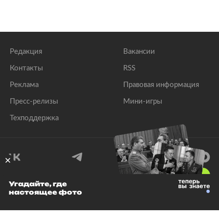
Редакция
Вакансии
Контакты
RSS
Реклама
Правовая информация
Пресс-релизы
Мини-игры
Техподдержка
18
+
Угадайте, где
настоящее фото
© 1999–2026 Все права защищены.
ООО «Лента.Ру»