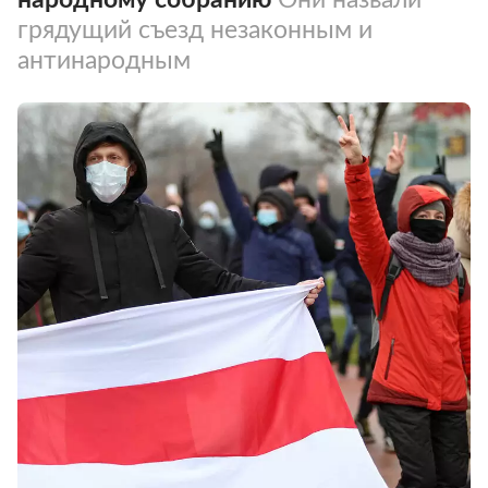
грядущий съезд незаконным и
антинародным