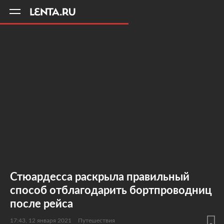
11
A
Стюардесса раскрыла правильный
способ отблагодарить бортпроводниц
после рейса
17:43, 12 января 2021
Путешествия