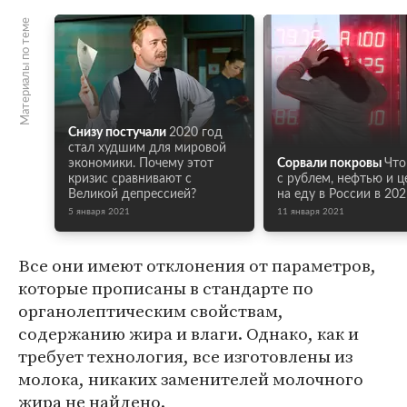
Материалы по теме
Снизу постучали
2020 год
стал худшим для мировой
экономики. Почему этот
Сорвали покровы
Что
кризис сравнивают с
с рублем, нефтью и 
Великой депрессией?
на еду в России в 20
5 января 2021
11 января 2021
Все они имеют отклонения от параметров,
которые прописаны в стандарте по
органолептическим свойствам,
содержанию жира и влаги. Однако, как и
требует технология, все изготовлены из
молока, никаких заменителей молочного
жира не найдено.