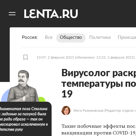
11
A
Россия
Все
Общество
Политика
Происше
13:07, 2 февраля 2021
(обновлено: 13:22, 2 февраля 2021)
Вирусолог раск
температуры по
19
Знаменитая поза Сталина
Инга Разумовская
(Редактор отдела «
с ладонью за пазухой была
не ради образа — так он
Такие побочные эффекты пос
маскировал искалеченную в
детстве руку
вакцинации против COVID-19,