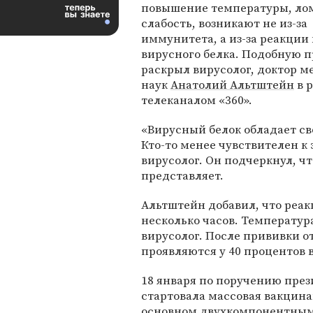
повышение температуры, ло
слабость, возникают не из-за
иммунитета, а из-за реакции
вирусного белка. Подобную 
раскрыл вирусолог, доктор 
наук
Анатолий Альтштейн
в р
телеканалом «360».
«Вирусный белок обладает св
Кто-то менее чувствителен к 
вирусолог. Он подчеркнул, ч
представляет.
Альтштейн добавил, что реак
несколько часов. Температур
вирусолог. После прививки 
проявляются у 40 процентов
18 января по поручению пре
стартовала массовая вакцина
основном двухкомпонентным 