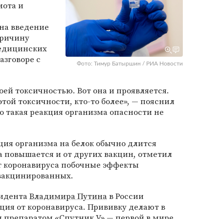
мота и
 на введение
причину
медицинских
азговоре с
Фото: Тимур Батыршин / РИА Новости
оей токсичностью. Вот она и проявляется.
этой токсичности, кто-то более», — пояснил
то такая реакция организма опасности не
ция организма на белок обычно длится
а повышается и от других вакцин, отметил
от коронавируса побочные эффекты
 вакцинированных.
зидента
Владимира Путина
в России
ция от коронавируса. Прививку делают в
препаратом «Спутник V» — первой в мире