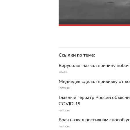
Ссылки по теме
Вирусолог назвал причину побо
«360»
Медведев сделал прививку от к
lenta.ru
Главный гериатр России объясн
COVID-19
lenta.ru
Врач назвал россиянам способ у
lenta.ru