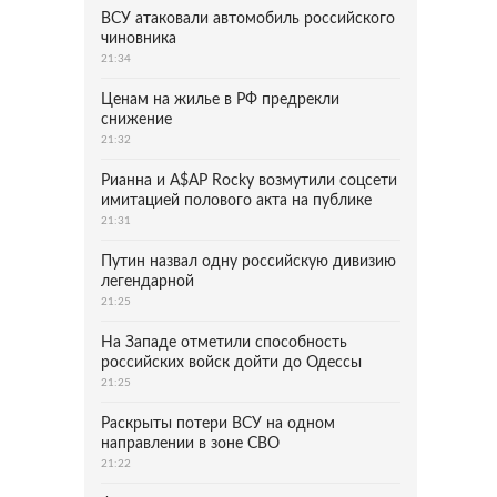
ВСУ атаковали автомобиль российского
чиновника
21:34
Ценам на жилье в РФ предрекли
снижение
21:32
Рианна и A$AP Rocky возмутили соцсети
имитацией полового акта на публике
21:31
Путин назвал одну российскую дивизию
легендарной
21:25
На Западе отметили способность
российских войск дойти до Одессы
21:25
Раскрыты потери ВСУ на одном
направлении в зоне СВО
21:22