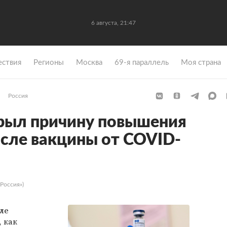
6 августа, 21:47
ствия
Регионы
Москва
69-я параллель
Моя страна
Россия
рыл причину повышения
сле вакцины от COVID-
Россия»)
ле
 как