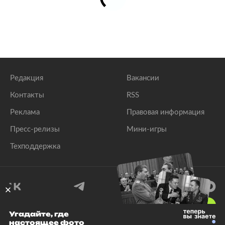
Редакция
Вакансии
Контакты
RSS
Реклама
Правовая информация
Пресс-релизы
Мини-игры
Техподдержка
18
+
Угадайте, где
настоящее фото
© 1999–2026 Все права защищены.