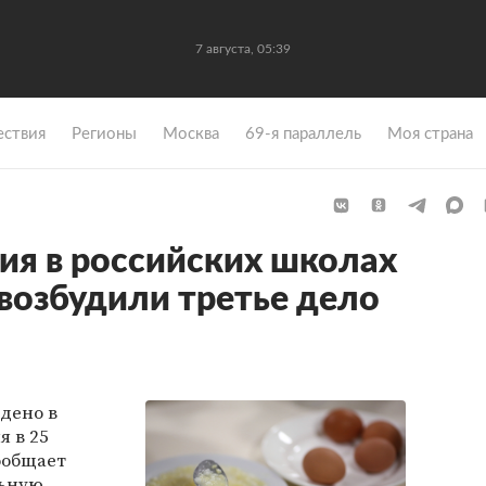
7 августа, 05:39
ствия
Регионы
Москва
69-я параллель
Моя страна
ия в российских школах
 возбудили третье дело
ждено в
я в 25
ообщает
льную