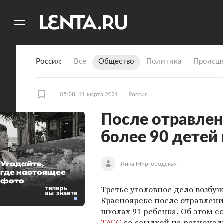
11
A
Россия
Все
Общество
Политика
Происше
05:28, 11 марта 2021
Россия
После отравлен
более 90 детей
Угадайте,
Лика Миргородская
где настоящее
фото
Третье уголовное дело возбу
Красноярске
после отравлени
школах 91 ребенка. Об этом с
ТАСС
со ссылкой на региона