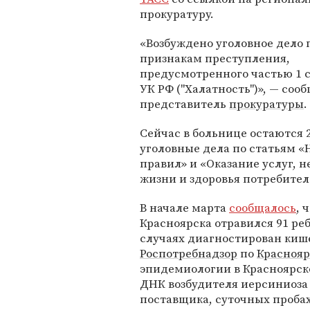
прокуратуру.
«Возбуждено уголовное дело 
признакам преступления,
предусмотренного частью 1 с
УК РФ ("Халатность")», — соо
представитель
прокуратуры
.
Сейчас в больнице остаются 
уголовные дела по статьям 
правил» и «Оказание услуг, 
жизни и здоровья потребител
В начале марта
сообщалось
, 
Красноярска отравился 91 ребе
случаях диагностирован киш
Роспотребнадзор
по
Краснояр
эпидемиологии в Красноярск
ДНК возбудителя иерсиниоза 
поставщика, суточных пробах