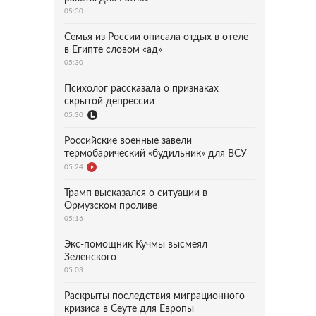
05:30
Семья из России описала отдых в отеле
в Египте словом «ад»
05:30
Психолог рассказала о признаках
скрытой депрессии
05:30
Российские военные завели
термобарический «будильник» для ВСУ
05:24
Трамп высказался о ситуации в
Ормузском проливе
05:16
Экс-помощник Кучмы высмеял
Зеленского
05:03
Раскрыты последствия миграционного
кризиса в Сеуте для Европы