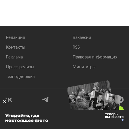
Редакция
Вакансии
Контакты
RSS
Реклама
Правовая информация
Пресс-релизы
Мини-игры
Техподдержка
18
+
Угадайте, где
настоящее фото
© 1999–2026 Все права защищены.
ООО «Лента.Ру»